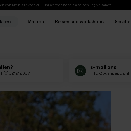
en von Mo bis Fr vor 17:00 Uhr werden noch am selben Tag versandt.
ukten
Marken
Reisen und workshops
Gesche
ellen?
E-mail ons
1 (0)621912687
info@bushpappa.nl