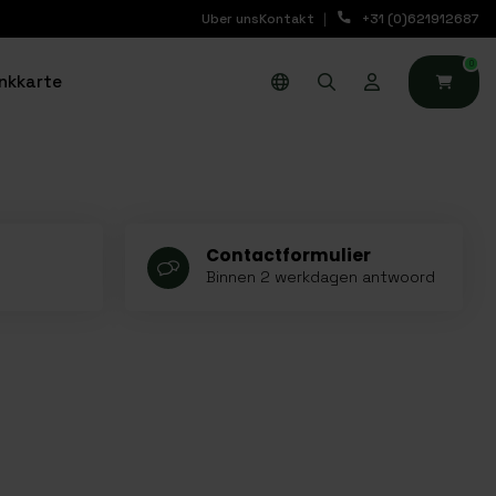
Uber uns
Kontakt
+31 (0)621912687
0
nkkarte
Contactformulier
Binnen 2 werkdagen antwoord