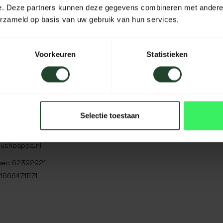
e. Deze partners kunnen deze gegevens combineren met andere i
erzameld op basis van uw gebruik van hun services.
Voorkeuren
Statistieken
Bushpappa
)621912687
Walserij 43
Selectie toestaan
2211 SJ Noordwijkerhout
1912687
ushpappa.nl
er
: 62392921
1666471B71