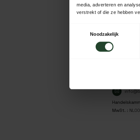
media, adverteren en analys
verstrekt of die ze hebben v
Toestemmingsselectie
Noodzakelijk
KONTAKT
+31 (0
+31 62
info@b
Handelskamm
MwSt. :
NL00