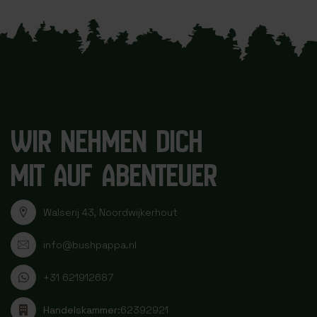
WIR NEHMEN DICH
MIT AUF ABENTEUER
Walserij 43, Noordwijkerhout
info@bushpappa.nl
+31 621912687
Handelskammer:
62392921