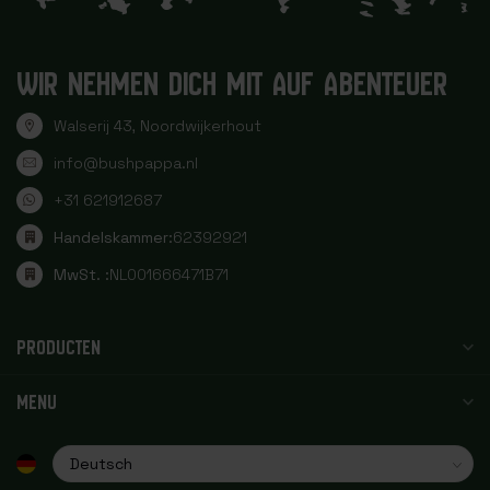
WIR NEHMEN DICH MIT AUF ABENTEUER
Walserij 43, Noordwijkerhout
info@bushpappa.nl
+31 621912687
Handelskammer:
62392921
MwSt. :
NL001666471B71
PRODUCTEN
MENU