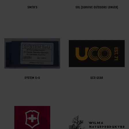
SMITH'S
SOL (SURVIVE OUTDOORS LONGER)
SYSTEM S+U
UCO GEAR