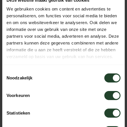
Deze website maakt gebruik van cookies
We gebruiken cookies om content en advertenties te
personaliseren, om functies voor social media te bieden
en om ons websiteverkeer te analyseren. Ook delen we
Njord Arvid Medium
BeaverCraft
Universal Axt
Kompaktes
informatie over uw gebruik van onze site met onze
Holzschnitzbeil AX2
partners voor social media, adverteren en analyse. Deze
partners kunnen deze gegevens combineren met andere
72,95
74,95
89,95
informatie die u aan ze heeft verstrekt of die ze hebben
Auf Lager
Nicht auf Lager
verzameld op basis van uw gebruik van hun services.
-21%
-20%
Toestemmingsselectie
Noodzakelijk
Voorkeuren
Statistieken