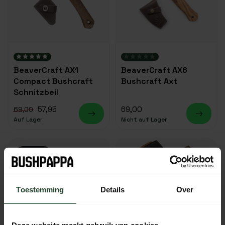
BeaverCraft AX1
BeaverCraft AX6
Compact Bushcraft
Bushcraft Axt
Schnitzbeil
57,95
69,00
69,00
Auf Lager
Nicht auf Lager
-19%
Toestemming
Details
Over