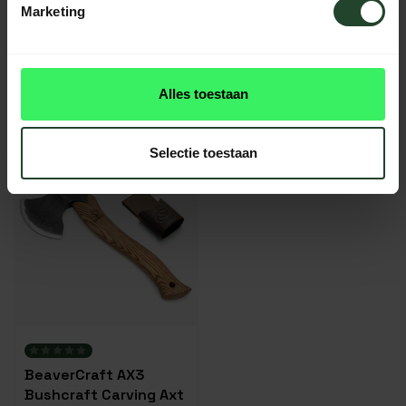
Marketing
Bison 1879 Schnitzbeil
Hultafors Agelsjon
33 cm mit Hickorystiel
Trekking-Axt mini 0,5
Premium Classic
85,95
108,95
109,00
135,95
Alles toestaan
Auf Lager
Nicht auf Lager
Selectie toestaan
BeaverCraft AX3
Bushcraft Carving Axt