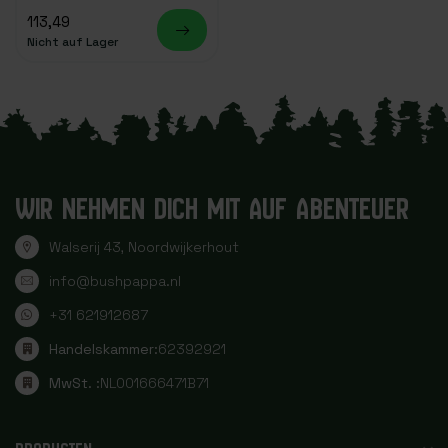
113,49
Nicht auf Lager
WIR NEHMEN DICH MIT AUF ABENTEUER
Walserij 43, Noordwijkerhout
info@bushpappa.nl
+31 621912687
Handelskammer:
62392921
MwSt. :
NL001666471B71