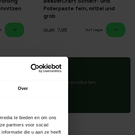
rohling
BeaverCraft Schleif- und
chnitzen
Polierpaste fein, mittel und
grob
7,95
14,95
r
Auf Lager
ren wij jou graag over de beste producten.
Over
 media te bieden en om ons
ze partners voor social
nformatie die u aan ze heeft