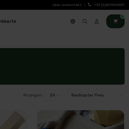
Uber uns
Kontakt
+31 (0)621912687
0
nkkarte
Anzeigen: