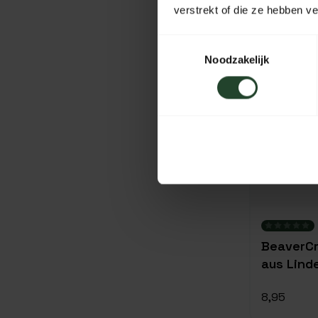
verstrekt of die ze hebben v
Toestemmingsselectie
Noodzakelijk
BeaverCr
aus Lind
8,95