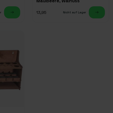
Maulbeere, Walnuss
13,95
r
Nicht auf Lager