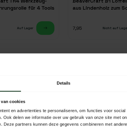
aft TR4 Werkzeug-
BeaverCraft B1 Löffel
rungsrolle für 4 Tools
aus Lindenholz zum S
7,95
Auf Lager
Nicht auf Lage
P NODIG BIJ JE KEUZE?
helpen je graag verder! Als echte bushcraft experts advise
Details
eem contact met ons op!
 van cookies
ent en advertenties te personaliseren, om functies voor social
. Ook delen we informatie over uw gebruik van onze site met on
e. Deze partners kunnen deze gegevens combineren met andere i