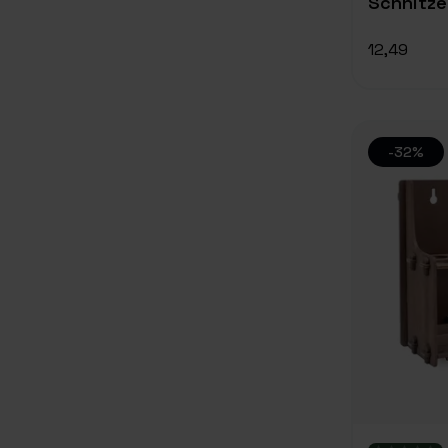
Schnitze
12,49
-32%