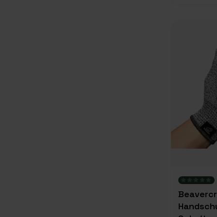
Beavercr
Handsch