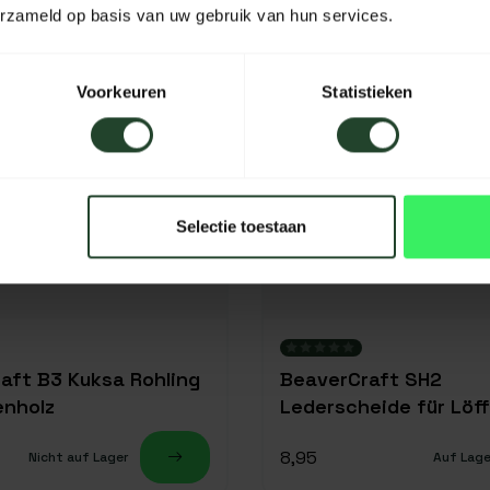
erzameld op basis van uw gebruik van hun services.
Voorkeuren
Statistieken
Selectie toestaan
aft B3 Kuksa Rohling
BeaverCraft SH2
enholz
Lederscheide für Löf
8,95
Nicht auf Lager
Auf Lage