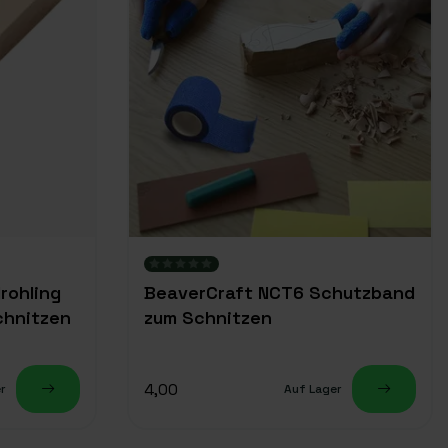
rohling
BeaverCraft NCT6 Schutzband
chnitzen
zum Schnitzen
4,00
r
Auf Lager