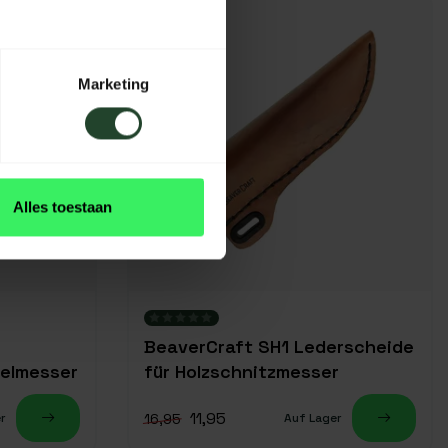
-29%
Marketing
Alles toestaan
BeaverCraft SH1 Lederscheide
felmesser
für Holzschnitzmesser
11,95
16,95
r
Auf Lager