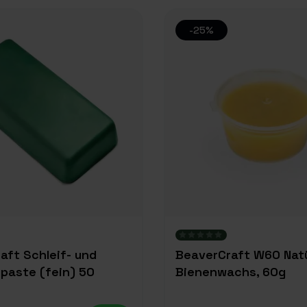
-25%
aft Schleif- und
BeaverCraft W60 Natü
paste (fein) 50
Bienenwachs, 60g