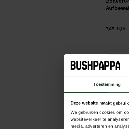
BeaverCr
Aufbewah
6,95
7,95
HUL
Wij 
Toestemming
N
Deze website maakt gebruik
We gebruiken cookies om cont
websiteverkeer te analyseren
media, adverteren en analys