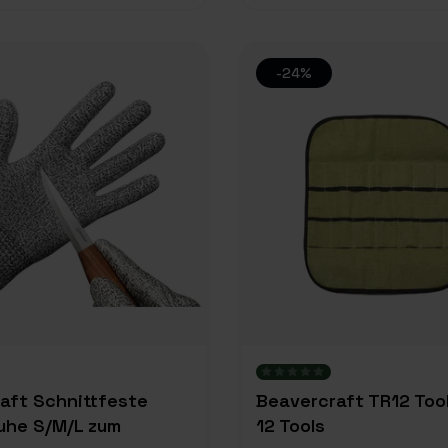
-24%
aft Schnittfeste
Beavercraft TR12 Tool 
uhe S/M/L zum
12 Tools