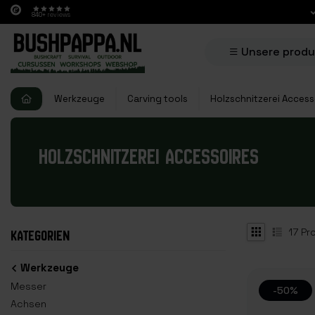
840+
reviews
Unsere prod
Werkzeuge
Carving tools
Holzschnitzerei Access
HOLZSCHNITZEREI ACCESSOIRES
17
Pr
KATEGORIEN
Werkzeuge
Messer
-50%
Achsen