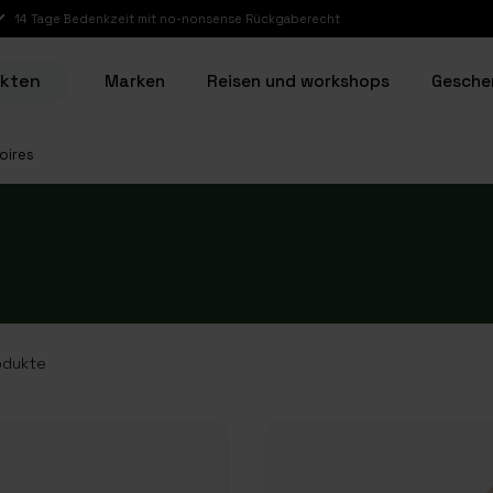
14 Tage Bedenkzeit mit no-nonsense Rückgaberecht
ukten
Marken
Reisen und workshops
Gesche
oires
odukte