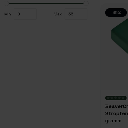
-45%
Min
Max
BeaverCr
Stropfen
gramm