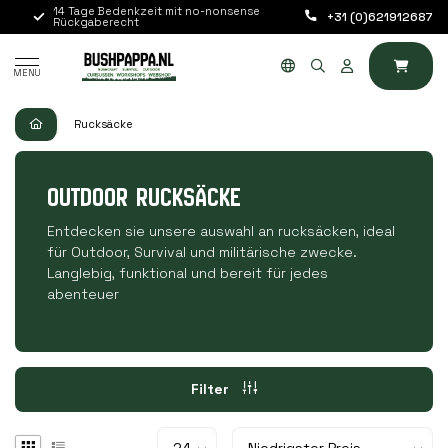
14 Tage Bedenkzeit mit no-nonsense
Bestellungen von Mo b
+31 (0)621912687
E)
Rückgaberecht
werden noch am selb
MENU
Rucksäcke
OUTDOOR RUCKSÄCKE
Entdecken sie unsere auswahl an rucksäcken, ideal
für Outdoor, Survival und militärische zwecke.
Langlebig, funktional und bereit für jedes
abenteuer
Filter