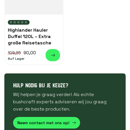
Highlander Hauler
Duffel 120L – Extra
große Reisetasche
90,00
109,95
Auf Lager
HULP NODIG BIJ JE KEUZE?
Wij helpen je graag verder! Als echte
bushcraft experts adviseren wij jou graag
over de beste producten.
Neem contact met ons op!