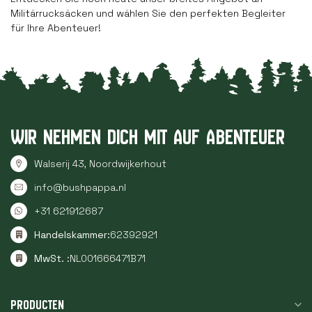
Militärrucksäcken und wählen Sie den perfekten Begleiter
für Ihre Abenteuer!
WIR NEHMEN DICH MIT AUF ABENTEUER
Walserij 43, Noordwijkerhout
info@bushpappa.nl
+31 621912687
Handelskammer:
62392921
MwSt. :
NL001666471B71
PRODUCTEN