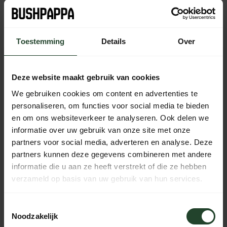
Plaats je bestelling binnen
13:42:09
, dan wordt je
bestelling vandaag nog verzonden
Toestemming
Details
Over
Kostenloser Versand ab 90 € (NL, BE & DE)
14 Tage Bedenkzeit mit no-nonsense Rückgaberecht
Deze website maakt gebruik van cookies
Bestellungen von Mo bis Fr vor 17:00 Uhr werden noch am
selben Tag versandt.
We gebruiken cookies om content en advertenties te
Jeden Tag von 10:00 bis 20:00 Uhr per Chat, Telefon oder
personaliseren, om functies voor social media te bieden
E-Mail erreichbar.
en om ons websiteverkeer te analyseren. Ook delen we
informatie over uw gebruik van onze site met onze
partners voor social media, adverteren en analyse. Deze
partners kunnen deze gegevens combineren met andere
PRODUKTBESCHREIBUNG
informatie die u aan ze heeft verstrekt of die ze hebben
verzameld op basis van uw gebruik van hun services.
EIGENSCHAFTEN
Toestemmingsselectie
Noodzakelijk