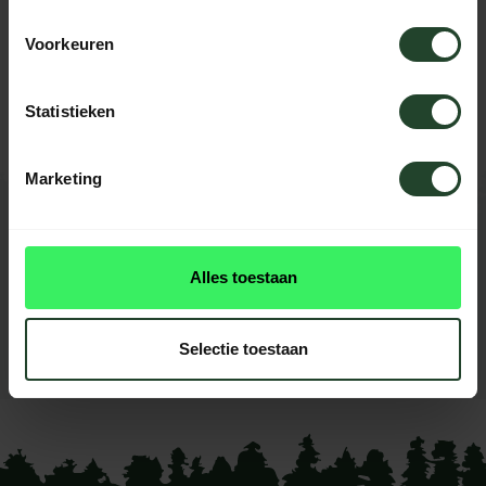
Brauchst du Hilfe?
Voorkeuren
Kontaktieren Sie uns, unsere Kollegen
helfen Ihnen gerne weiter.
Statistieken
Marketing
BEWERTUNGEN
0
reviews
Alles toestaan
Diese produkt had noch
keine reviews
Selectie toestaan
Ihre Bewertung hinzufügen