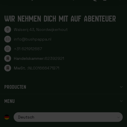
WIR NEHMEN DICH MIT AUF ABENTEUER
Walserij 43, Noordwijkerhout
info@bushpappa.nl
+31 621912687
Handelskammer:
62392921
MwSt. :
NL001666471B71
PRODUCTEN
MENU