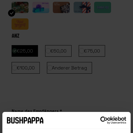
ANZ
€25,00
€50,00
€75,00
€100,00
Anderer Betrag
Name des Empfängers *