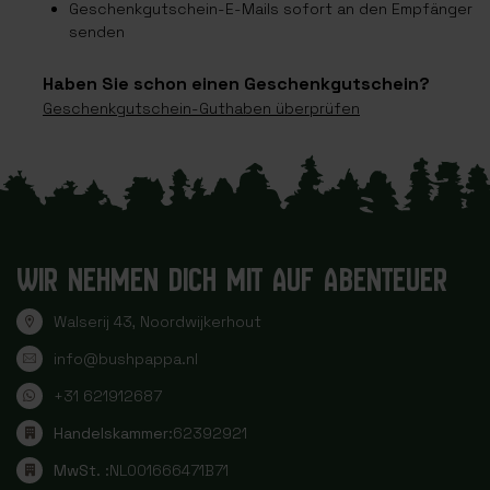
Geschenkgutschein-E-Mails sofort an den Empfänger
senden
Haben Sie schon einen Geschenkgutschein?
Geschenkgutschein-Guthaben überprüfen
WIR NEHMEN DICH MIT AUF ABENTEUER
Walserij 43, Noordwijkerhout
info@bushpappa.nl
+31 621912687
Handelskammer:
62392921
MwSt. :
NL001666471B71