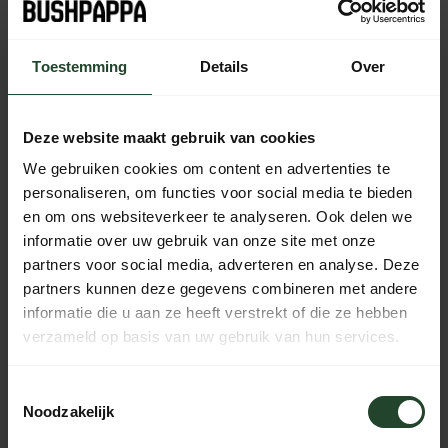
Toestemming
Details
Over
Kostenloser Versand ab 90 € (NL, BE & DE)
14 Tage Bedenkzeit mit no-nonsense Rückgaberecht
Bestellungen von Mo bis Fr vor 17:00 Uhr werden noch am
Deze website maakt gebruik van cookies
selben Tag versandt.
We gebruiken cookies om content en advertenties te
Jeden Tag von 10:00 bis 20:00 Uhr per Chat, Telefon oder
personaliseren, om functies voor social media te bieden
E-Mail erreichbar.
en om ons websiteverkeer te analyseren. Ook delen we
informatie over uw gebruik van onze site met onze
partners voor social media, adverteren en analyse. Deze
partners kunnen deze gegevens combineren met andere
PRODUKTBESCHREIBUNG
informatie die u aan ze heeft verstrekt of die ze hebben
verzameld op basis van uw gebruik van hun services.
EIGENSCHAFTEN
Toestemmingsselectie
Noodzakelijk