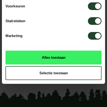
Brauchst du Hilfe?
Voorkeuren
Kontaktieren Sie uns, unsere Kollegen
helfen Ihnen gerne weiter.
Statistieken
Marketing
BEWERTUNGEN
0
reviews
Alles toestaan
Diese produkt had noch
keine reviews
Selectie toestaan
Ihre Bewertung hinzufügen