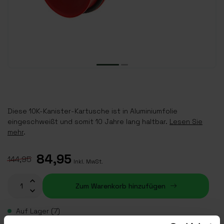
Diese 10K-Kanister-Kartusche ist in Aluminiumfolie
eingeschweißt und somit 10 Jahre lang haltbar.
Lesen Sie
mehr
.
84,95
144,95
Inkl. MwSt.
Zum Warenkorb hinzufügen
Auf Lager (7)