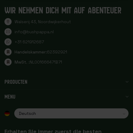
WIR NEHMEN DICH MIT AUF ABENTEUER
Walserij 43, Noordwijkerhout
info@bushpappa.nl
+31 621912687
Handelskammer:
62392921
MwSt. :
NL001666471B71
PRODUCTEN
MENU
Erhalten Sie immer zuerst die besten