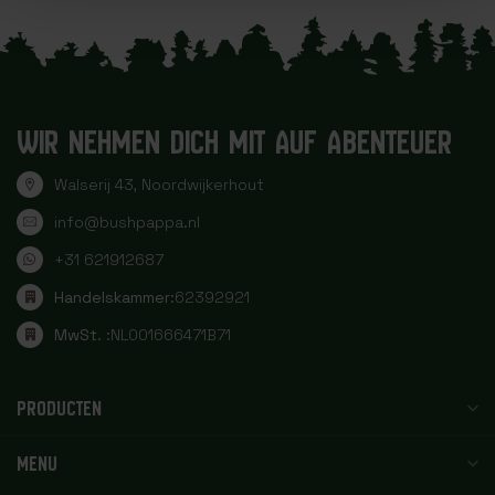
WIR NEHMEN DICH MIT AUF ABENTEUER
Walserij 43, Noordwijkerhout
info@bushpappa.nl
+31 621912687
Handelskammer:
62392921
MwSt. :
NL001666471B71
PRODUCTEN
MENU