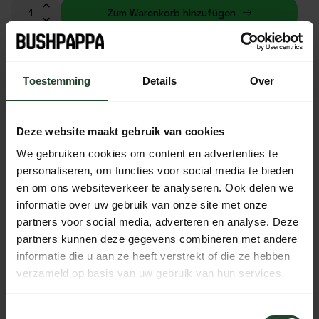
Zum Warenkorb hinzufügen
Auf Lager (11)
Toestemming
Details
Over
Kostenloser Versand ab 90 € (NL, BE & DE)
Deze website maakt gebruik van cookies
14 Tage Bedenkzeit mit no-nonsense Rückgaberecht
We gebruiken cookies om content en advertenties te
Bestellungen von Mo bis Fr vor 17:00 Uhr werden noch am
personaliseren, om functies voor social media te bieden
selben Tag versandt.
en om ons websiteverkeer te analyseren. Ook delen we
Jeden Tag von 10:00 bis 20:00 Uhr per Chat, Telefon oder
informatie over uw gebruik van onze site met onze
E-Mail erreichbar.
partners voor social media, adverteren en analyse. Deze
partners kunnen deze gegevens combineren met andere
informatie die u aan ze heeft verstrekt of die ze hebben
verzameld op basis van uw gebruik van hun services.
PRODUKTBESCHREIBUNG
Toestemmingsselectie