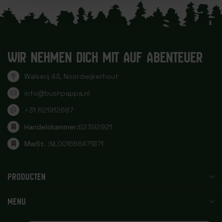
WIR NEHMEN DICH MIT AUF ABENTEUER
Walserij 43, Noordwijkerhout
info@bushpappa.nl
+31 621912687
Handelskammer:
62392921
MwSt. :
NL001666471B71
PRODUCTEN
MENU