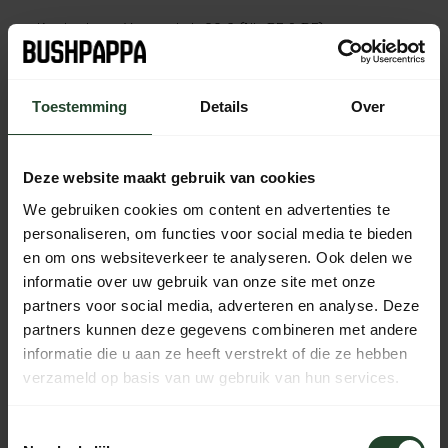
Kostenloser Versand ab 90 € (NL, BE & DE)
14 Tage Bedenkzeit mit no-nonsense Rückgaberecht
Bestellungen von Mo bis Fr vor 17:00 Uhr werden noch am
selben Tag versandt.
Toestemming
Details
Over
Jeden Tag von 10:00 bis 20:00 Uhr per Chat, Telefon oder
E-Mail erreichbar.
Deze website maakt gebruik van cookies
We gebruiken cookies om content en advertenties te
personaliseren, om functies voor social media te bieden
PRODUKTBESCHREIBUNG
en om ons websiteverkeer te analyseren. Ook delen we
informatie over uw gebruik van onze site met onze
partners voor social media, adverteren en analyse. Deze
EIGENSCHAFTEN
partners kunnen deze gegevens combineren met andere
informatie die u aan ze heeft verstrekt of die ze hebben
verzameld op basis van uw gebruik van hun services.
Brauchst du Hilfe?
Toestemmingsselectie
Kontaktieren Sie uns, unsere Kollegen