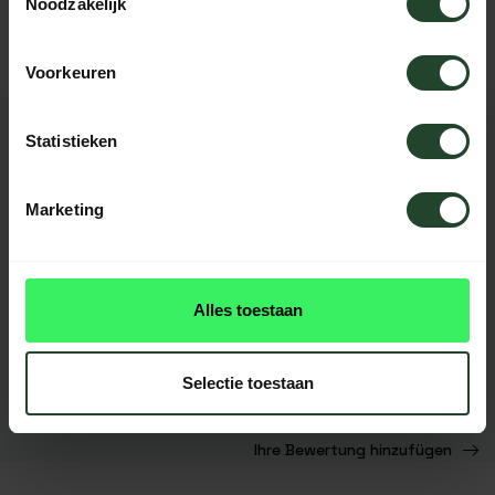
Noodzakelijk
helfen Ihnen gerne weiter.
Voorkeuren
Statistieken
BEWERTUNGEN
2
reviews
Marketing
Prima hoesje! Past strak om de lantaarn. Het is
Alles toestaan
behoorlijk dik en geeft daardoor goede bescherming.
Daan
Selectie toestaan
Ihre Bewertung hinzufügen