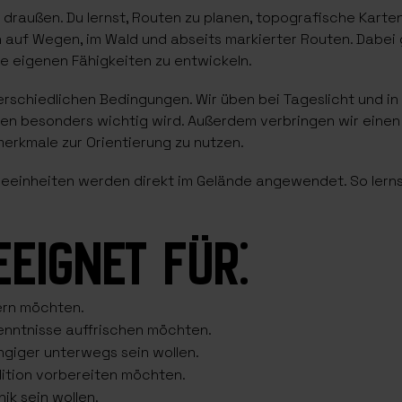
 draußen. Du lernst, Routen zu planen, topografische Karte
auf Wegen, im Wald und abseits markierter Routen. Dabei g
ie eigenen Fähigkeiten zu entwickeln.
nterschiedlichen Bedingungen. Wir üben bei Tageslicht und i
n besonders wichtig wird. Außerdem verbringen wir einen 
merkmale zur Orientierung zu nutzen.
rieeinheiten werden direkt im Gelände angewendet. So lernst
EEIGNET FÜR:
ern möchten.
enntnisse auffrischen möchten.
giger unterwegs sein wollen.
edition vorbereiten möchten.
ik sein wollen.