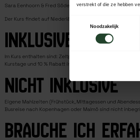
verstrekt of die ze hebben v
Sara Eenhoorn & Fred Södergran
Der Kurs findet auf Niederländisch und Englisch statt.
Toestemmingsselectie
Noodzakelijk
INKLUSIVE
Im Kurs enthalten sind: Zeltplatz, Unterrichtsmaterial, K
Kurstage und 10 % Rabatt im Bushcraftshop von Bushpapp
NICHT INKLUSIVE
Eigene Mahlzeiten (Frühstück, Mittagessen und Abendess
Busreise nach Kopenhagen oder Malmö sind nicht inbegrif
BRAUCHE ICH ERFA