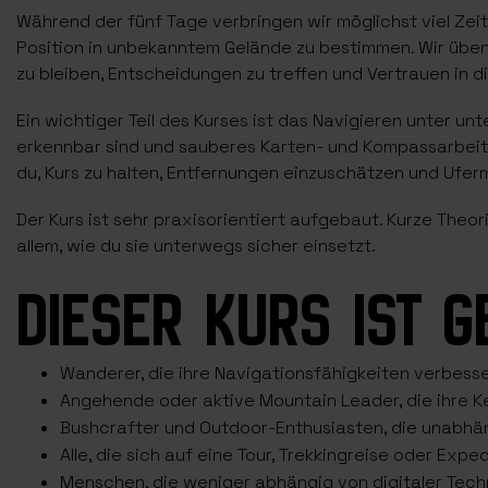
Während der fünf Tage verbringen wir möglichst viel Zeit
Position in unbekanntem Gelände zu bestimmen. Wir üben 
zu bleiben, Entscheidungen zu treffen und Vertrauen in d
Ein wichtiger Teil des Kurses ist das Navigieren unter u
erkennbar sind und sauberes Karten- und Kompassarbeite
du, Kurs zu halten, Entfernungen einzuschätzen und Ufer
Der Kurs ist sehr praxisorientiert aufgebaut. Kurze Theo
allem, wie du sie unterwegs sicher einsetzt.
DIESER KURS IST G
Wanderer, die ihre Navigationsfähigkeiten verbess
Angehende oder aktive Mountain Leader, die ihre K
Bushcrafter und Outdoor-Enthusiasten, die unabhän
Alle, die sich auf eine Tour, Trekkingreise oder Exp
Menschen, die weniger abhängig von digitaler Techn