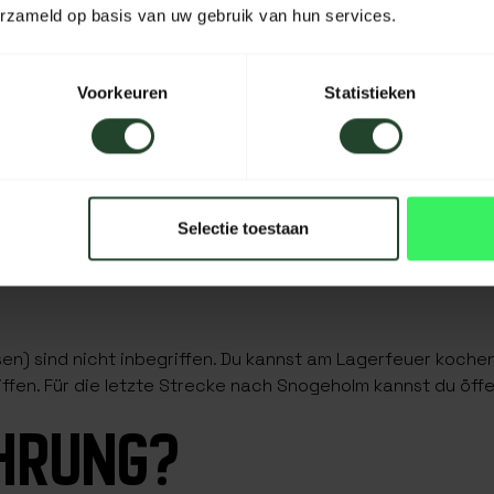
erzameld op basis van uw gebruik van hun services.
Voorkeuren
Statistieken
arte, Kompass, Betreuung durch Mountain Leaders, Teilnahmez
a.nl .
Selectie toestaan
en) sind nicht inbegriffen. Du kannst am Lagerfeuer koche
fen. Für die letzte Strecke nach Snogeholm kannst du öffen
HRUNG?