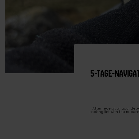
5-TAGE-NAVIGA
After receipt of your depo
packing list with the necess