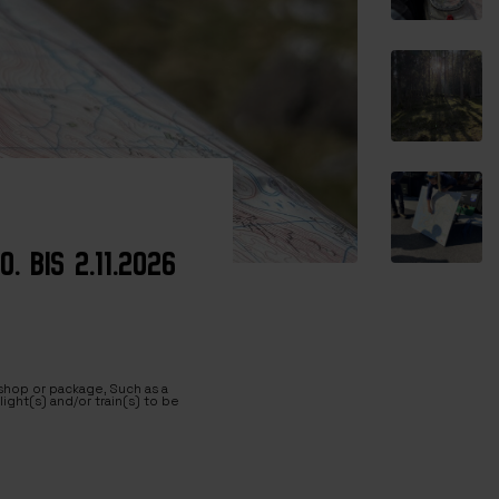
 BIS 2.11.2026
kshop or package, Such as a
ight(s) and/or train(s) to be