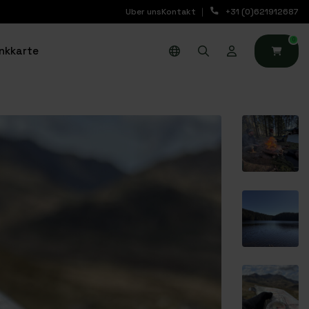
Uber uns
Kontakt
+31 (0)621912687
0
nkkarte