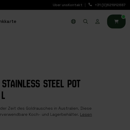
Uber uns
Kontakt
+31 (0)621912687
0
nkkarte
 STAINLESS STEEL POT
 L
 der Zeit des Goldrausches in Australien. Diese
erverwendbare Koch- und Lagerbehälter.
Lesen