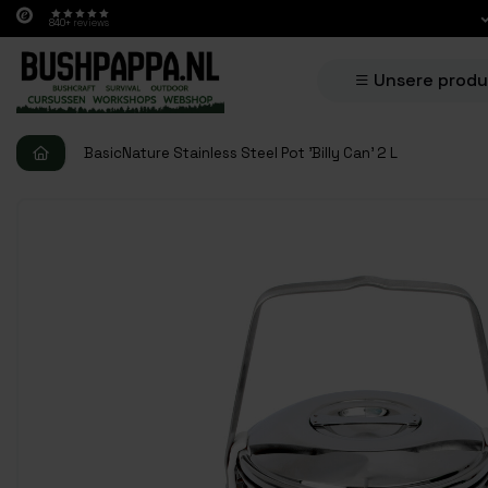
840+
reviews
Unsere prod
BasicNature Stainless Steel Pot 'Billy Can' 2 L