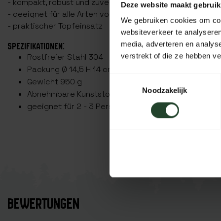
- kompakt, robust und zuverlässig
Deze website maakt gebruik
- geeignet für alle Arten von Zubereitungen
We gebruiken cookies om cont
- praktischer Topfeinsatz
websiteverkeer te analyseren
media, adverteren en analys
SPEZIFIKATIONEN:
verstrekt of die ze hebben v
Rostfreier Stahl 304
Packung Ø 14,5 H 14 cm
Toestemmingsselectie
Gewicht 950 g
Noodzakelijk
Abnehmbare Kunststoffklammern
geeignet für 2 - 3 Personen
BEWERTUNGEN