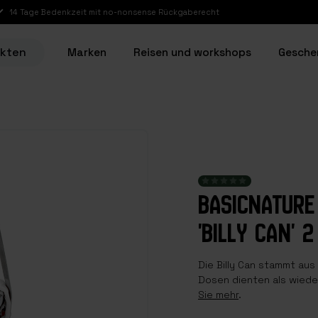
14 Tage Bedenkzeit mit no-nonsense Rückgaberecht
ukten
Marken
Reisen und workshops
Gesche
BASICNATURE
'BILLY CAN' 2
Die Billy Can stammt aus
Dosen dienten als wied
Sie mehr
.