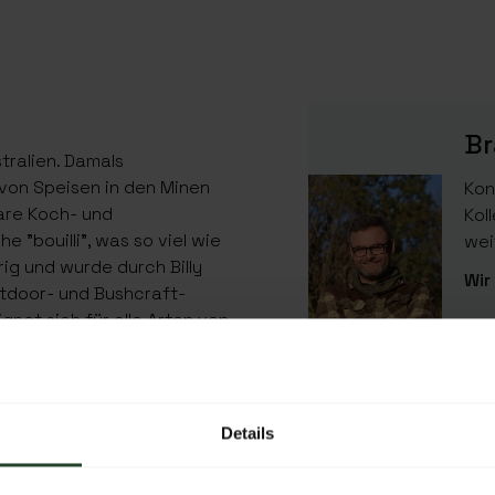
Br
tralien. Damals
 von Speisen in den Minen
Kon
are Koch- und
Kol
e "bouilli", was so viel wie
wei
ig und wurde durch Billy
Wir
Outdoor- und Bushcraft-
ignet sich für alle Arten von
 wie Dämpfen, Kochen,
ff kann die Billy Can auch
EIGENSCHAFTEN
e Kunststoffklammern
kann als Teller oder kleine
EAN Code
Details
SKU