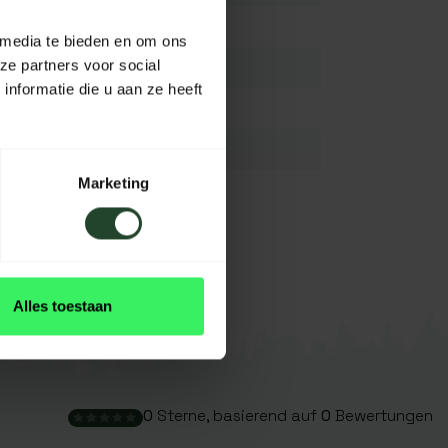
Rostfreier Stahl 304
 media te bieden en om ons
ze partners voor social
14,5 cm
nformatie die u aan ze heeft
14,5 cm
14 cm
Marketing
2L
Silberweiß
Alle
Alles toestaan
0
Sterne, basierend auf
0
Bewertungen