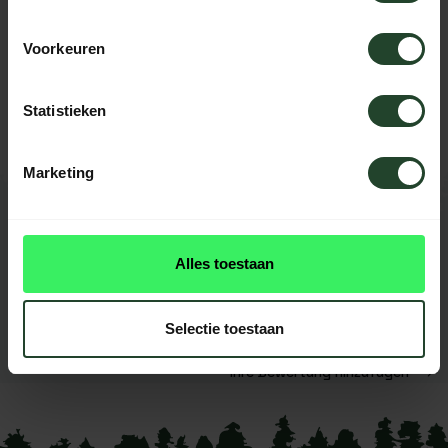
Voorkeuren
Brauchst du Hilfe?
Kontaktieren Sie uns, unsere Kollegen
helfen Ihnen gerne weiter.
Statistieken
Marketing
BEWERTUNGEN
0
reviews
Alles toestaan
Diese produkt had noch
keine reviews
Selectie toestaan
Ihre Bewertung hinzufügen