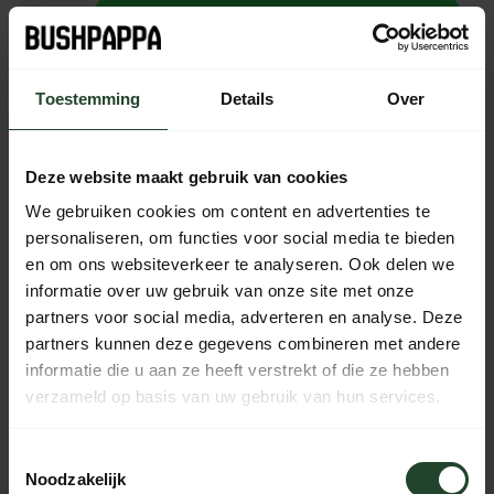
Zum Warenkorb hinzufügen
Nicht auf Lager
Toestemming
Details
Over
Kostenloser Versand ab 90 € (NL, BE & DE)
14 Tage Bedenkzeit mit no-nonsense Rückgaberecht
Deze website maakt gebruik van cookies
Bestellungen von Mo bis Fr vor 17:00 Uhr werden noch am
We gebruiken cookies om content en advertenties te
selben Tag versandt.
personaliseren, om functies voor social media te bieden
Jeden Tag von 10:00 bis 20:00 Uhr per Chat, Telefon oder
en om ons websiteverkeer te analyseren. Ook delen we
E-Mail erreichbar.
informatie over uw gebruik van onze site met onze
partners voor social media, adverteren en analyse. Deze
partners kunnen deze gegevens combineren met andere
informatie die u aan ze heeft verstrekt of die ze hebben
PRODUKTBESCHREIBUNG
verzameld op basis van uw gebruik van hun services.
EIGENSCHAFTEN
Toestemmingsselectie
Noodzakelijk