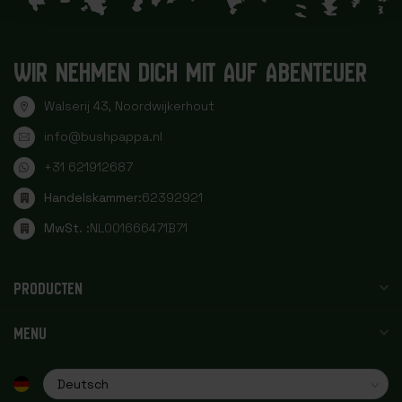
WIR NEHMEN DICH MIT AUF ABENTEUER
Walserij 43, Noordwijkerhout
info@bushpappa.nl
+31 621912687
Handelskammer:
62392921
MwSt. :
NL001666471B71
PRODUCTEN
MENU