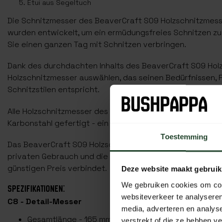
Etui aus Segeltuch
Die Schnitzmesser des BeaverCraft S09 Holzschnitzmess
wurden entwickelt, um ein ermüdungsfreies Schnitzen zu
Sie einen ganzen Tag mit Schnitzen verbringen.
Dank des durchdachten Inhalts des BeaverCraft S09 Holz
Holzschnitzmesser auswählen, das seinen Bedürfnissen, 
Schnitzstilen entspricht.
Alle Holzschnitzmesser des BeaverCraft S09 Holzschnitz
Karbonstahl gefertigt - ein besonders haltbares und stra
Toestemming
Das BeaverCraft S09 Holzschnitzset mit 4 Messern ist di
privaten Gebrauch und die professionelle Arbeit, da es h
günstigen Preis verbindet.
Deze website maakt gebruik
We gebruiken cookies om cont
SPEZIFIKATIONEN:
websiteverkeer te analyseren
C8 - Detail-Messer
media, adverteren en analys
Gesamtlänge - 165 mm
verstrekt of die ze hebben v