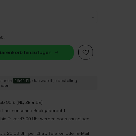
wSt.
arenkorb hinzufügen
 binnen
12:41:10
, dan wordt je bestelling
onden
b 90 € (NL, BE & DE)
mit no-nonsense Rückgaberecht
bis Fr vor 17:00 Uhr werden noch am selben
is 20:00 Uhr per Chat, Telefon oder E-Mail