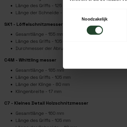
Länge des Griffs - 125 mm
Länge der Schneide - 35 mm
Toestemmingsselectie
Noodzakelijk
SK1 - Löffelschnitzmesser 25 mm
Gesamtlänge - 155 mm
Länge des Griffs - 105 mm
Durchmesser der Abrundung - 25 mm
C4M - Whittling messer
Gesamtlänge - 185 mm
Länge des Griffs - 105 mm
Länge der Klinge - 80 mm
Klingenbreite - 17 mm
C7 - Kleines Detail Holzschnitzmesser
Gesamtlänge - 160 mm
Länge des Griffs - 105 mm