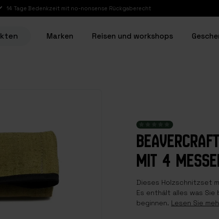
14 Tage Bedenkzeit mit no-nonsense Rückgaberecht
ukten
Marken
Reisen und workshops
Gesche
BEAVERCRAFT
MIT 4 MESSE
Dieses Holzschnitzset mi
Es enthält alles was Sie
beginnen.
Lesen Sie meh