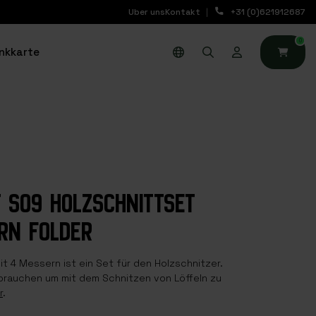
Uber uns
Kontakt
+31 (0)621912687
0
nkkarte
 S09 HOLZSCHNITTSET
RN FOLDER
t 4 Messern ist ein Set für den Holzschnitzer.
 brauchen um mit dem Schnitzen von Löffeln zu
r
.