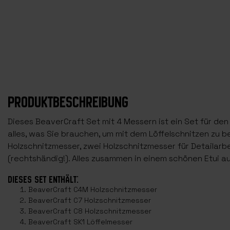
PRODUKTBESCHREIBUNG
Dieses BeaverCraft Set mit 4 Messern ist ein Set für den 
alles, was Sie brauchen, um mit dem Löffelschnitzen zu be
Holzschnitzmesser, zwei Holzschnitzmesser für Detailarb
(rechtshändig!). Alles zusammen in einem schönen Etui aus
DIESES SET ENTHÄLT:
BeaverCraft C4M Holzschnitzmesser
BeaverCraft C7 Holzschnitzmesser
BeaverCraft C8 Holzschnitzmesser
BeaverCraft SK1 Löffelmesser