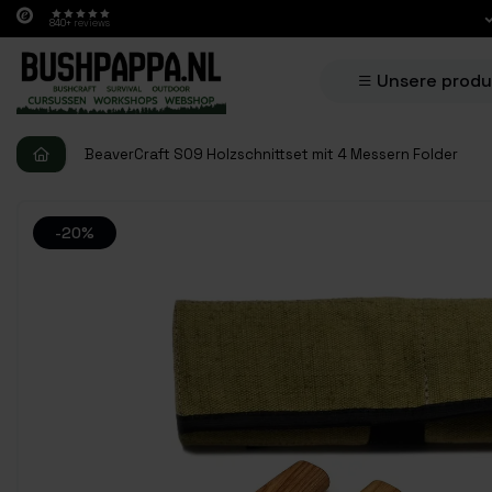
840+
reviews
Unsere prod
BeaverCraft S09 Holzschnittset mit 4 Messern Folder
-20%