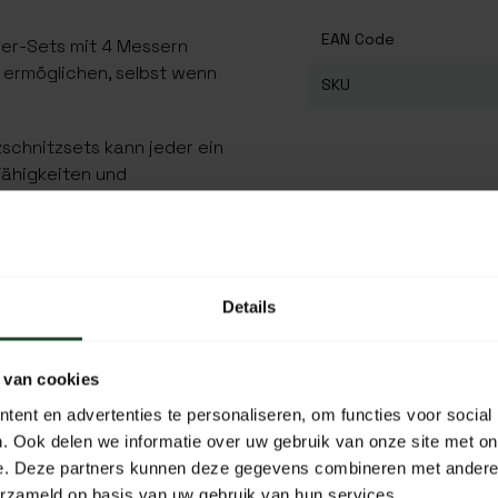
EAN Code
er-Sets mit 4 Messern
 ermöglichen, selbst wenn
SKU
schnitzsets kann jeder ein
Fähigkeiten und
sets sind aus hochwertigem
pazierfähiges Material.
Details
e beste Wahl für den
öchste Qualität mit einem
 van cookies
ent en advertenties te personaliseren, om functies voor social
. Ook delen we informatie over uw gebruik van onze site met on
e. Deze partners kunnen deze gegevens combineren met andere i
erzameld op basis van uw gebruik van hun services.