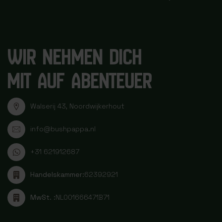
WIR NEHMEN DICH
MIT AUF ABENTEUER
Walserij 43, Noordwijkerhout
info@bushpappa.nl
+31 621912687
Handelskammer:
62392921
MwSt. :
NL001666471B71