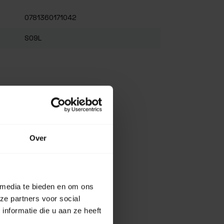
0781360171042
S09L
Over
 media te bieden en om ons
ze partners voor social
nformatie die u aan ze heeft