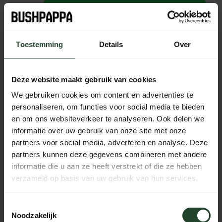
Zum Warenkorb hinzufügen
Nicht auf Lager
Toestemming
Details
Over
Kostenloser Versand ab 90 € (NL, BE & DE)
14 Tage Bedenkzeit mit no-nonsense Rückgaberecht
Deze website maakt gebruik van cookies
Bestellungen von Mo bis Fr vor 17:00 Uhr werden noch am
We gebruiken cookies om content en advertenties te
selben Tag versandt.
personaliseren, om functies voor social media te bieden
Jeden Tag von 10:00 bis 20:00 Uhr per Chat, Telefon oder
en om ons websiteverkeer te analyseren. Ook delen we
E-Mail erreichbar.
informatie over uw gebruik van onze site met onze
partners voor social media, adverteren en analyse. Deze
partners kunnen deze gegevens combineren met andere
informatie die u aan ze heeft verstrekt of die ze hebben
PRODUKTBESCHREIBUNG
verzameld op basis van uw gebruik van hun services.
EIGENSCHAFTEN
Toestemmingsselectie
Noodzakelijk