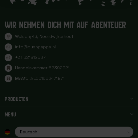
WIR NEHMEN DICH MIT AUF ABENTEUER
Walserij 43, Noordwijkerhout
info@bushpappa.nl
+31 621912687
Handelskammer:
62392921
MwSt. :
NL001666471B71
PRODUCTEN
MENU