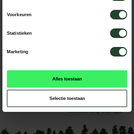
Voorkeuren
Brauchst du Hilfe?
Kontaktieren Sie uns, unsere Kollegen
helfen Ihnen gerne weiter.
Statistieken
Marketing
BEWERTUNGEN
0
reviews
Alles toestaan
Diese produkt had noch
keine reviews
Selectie toestaan
Ihre Bewertung hinzufügen