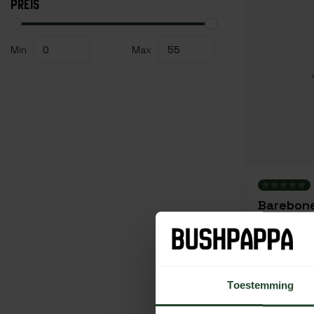
PREIS
Min
Max
Barebone
Turquois
54,
79,95
Toestemming