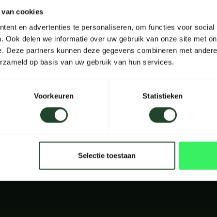
 van cookies
t hinter der Qualität all seiner Produkte. Jeder Artikel, den sie
ent en advertenties te personaliseren, om functies voor social
wickelt. Sie verkaufen diese Produkte, weil sie sie lieben, weil si
. Ook delen we informatie over uw gebruik van onze site met on
r gedacht, Ihr Outdoor-Erlebnis zu verbessern und dem normalen V
e. Deze partners kunnen deze gegevens combineren met andere i
erzameld op basis van uw gebruik van hun services.
Voorkeuren
Statistieken
Selectie toestaan