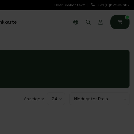
Uber uns
Kontakt
+31 (0)621912687
0
nkkarte
Anzeigen: