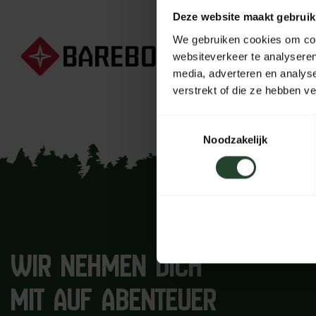
Deze website maakt gebruik
Barebones steh
We gebruiken cookies om cont
sorgfältig ent
websiteverkeer te analyseren
Sie sind dafü
media, adverteren en analys
verstrekt of die ze hebben v
Toestemmingsselectie
Noodzakelijk
WIR NEHMEN DICH
MIT AUF ABENTEUER