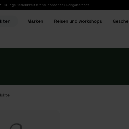
14 Tage Bedenkzeit mit no-nonsense Rückgaberecht
ukten
Marken
Reisen und workshops
Gesche
dukte