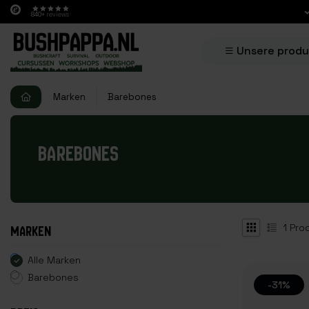
840+
reviews
Unsere prod
Marken
Barebones
BAREBONES
1
Pro
MARKEN
Alle Marken
Barebones
-31%