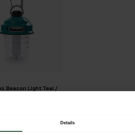
s Beacon Light Teal /
e
95
Nicht auf Lager
Details