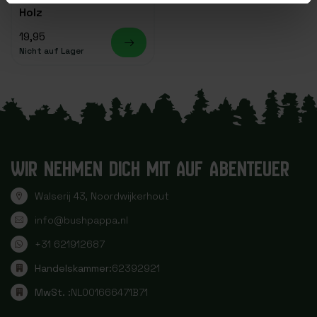
Holz
19,95
Nicht auf Lager
WIR NEHMEN DICH MIT AUF ABENTEUER
Walserij 43, Noordwijkerhout
info@bushpappa.nl
+31 621912687
Handelskammer:
62392921
MwSt. :
NL001666471B71