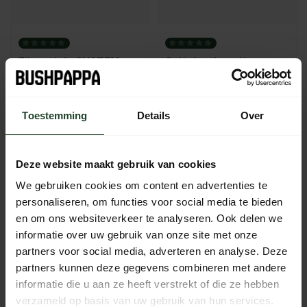
Filznadeln SYSTEM
Spitzhacke mit
S+U
Kunststoff griff für
Lederverarbeitung
0,90
4,95
Toestemming
Details
Over
Auf Lager
Auf Lager
Deze website maakt gebruik van cookies
We gebruiken cookies om content en advertenties te
personaliseren, om functies voor social media te bieden
en om ons websiteverkeer te analyseren. Ook delen we
informatie over uw gebruik van onze site met onze
partners voor social media, adverteren en analyse. Deze
partners kunnen deze gegevens combineren met andere
informatie die u aan ze heeft verstrekt of die ze hebben
verzameld op basis van uw gebruik van hun services.