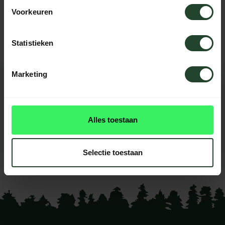
Brauchst du Hilfe?
Voorkeuren
Kontaktieren Sie uns, unsere Kollegen
helfen Ihnen gerne weiter.
Statistieken
Marketing
BEWERTUNGEN
0
reviews
Alles toestaan
Diese produkt had noch
keine reviews
Selectie toestaan
Ihre Bewertung hinzufügen