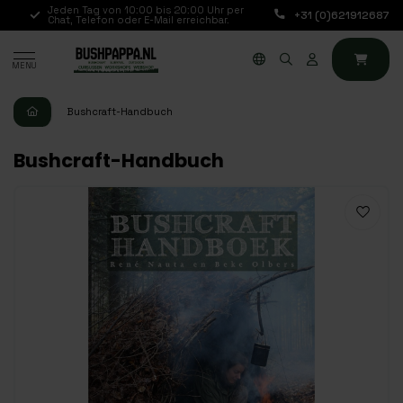
hr
Jeden Tag von 10:00 bis 20:00 Uhr per
+31 (0)621912687
Chat, Telefon oder E-Mail erreichbar.
MENU
Bushcraft-Handbuch
Bushcraft-Handbuch