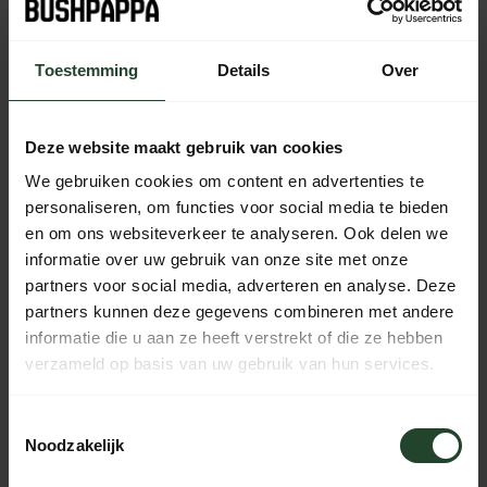
Toestemming
Details
Over
Kostenloser Versand ab 90 € (NL, BE & DE)
14 Tage Bedenkzeit mit no-nonsense Rückgaberecht
Bestellungen von Mo bis Fr vor 17:00 Uhr werden noch am
Deze website maakt gebruik van cookies
selben Tag versandt.
We gebruiken cookies om content en advertenties te
Jeden Tag von 10:00 bis 20:00 Uhr per Chat, Telefon oder
personaliseren, om functies voor social media te bieden
E-Mail erreichbar.
en om ons websiteverkeer te analyseren. Ook delen we
informatie over uw gebruik van onze site met onze
partners voor social media, adverteren en analyse. Deze
partners kunnen deze gegevens combineren met andere
PRODUKTBESCHREIBUNG
informatie die u aan ze heeft verstrekt of die ze hebben
verzameld op basis van uw gebruik van hun services.
EIGENSCHAFTEN
Toestemmingsselectie
Noodzakelijk