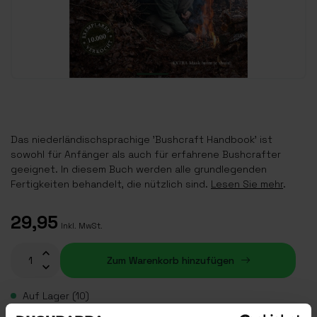
Das niederländischsprachige 'Bushcraft Handbook' ist
sowohl für Anfänger als auch für erfahrene Bushcrafter
geeignet. In diesem Buch werden alle grundlegenden
Fertigkeiten behandelt, die nützlich sind.
Lesen Sie mehr
.
29,95
Inkl. MwSt.
Zum Warenkorb hinzufügen
Auf Lager (10)