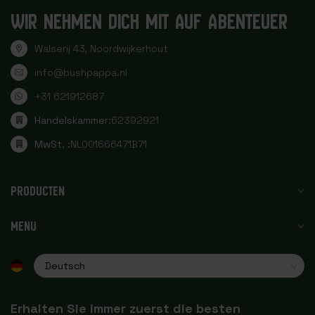
WIR NEHMEN DICH MIT AUF ABENTEUER
Walserij 43, Noordwijkerhout
info@bushpappa.nl
+31 621912687
Handelskammer:
62392921
MwSt. :
NL001666471B71
PRODUCTEN
MENU
Erhalten Sie immer zuerst die besten