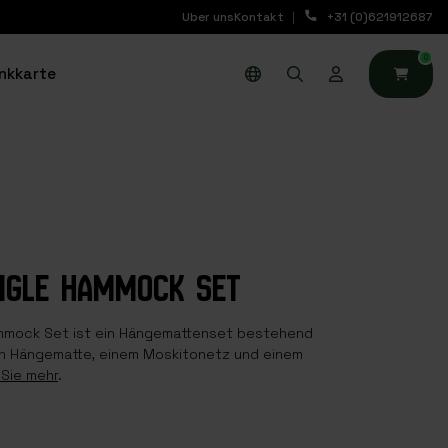
Uber uns
Kontakt
+31 (0)621912687
0
nkkarte
NGLE HAMMOCK SET
mock Set ist ein Hängemattenset bestehend
en Hängematte, einem Moskitonetz und einem
Sie mehr
.