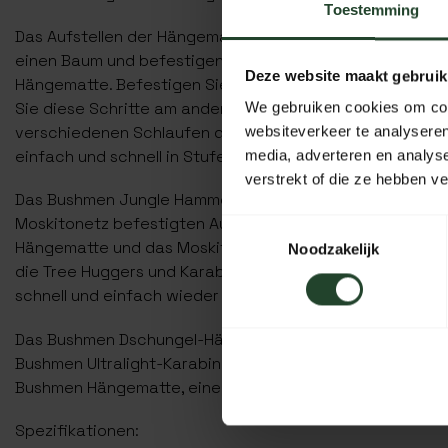
Toestemming
Das Aufstellen der Hängematte ist sehr einfach. Legen S
einen Baum und befestigen Sie ihn mit einem Karabiner
Deze website maakt gebruik
Hängematte. Befestigen Sie auch das Moskitonetz an de
Sie diese Schritte am anderen Ende der Hängematte mit
We gebruiken cookies om cont
verschiedenen Schlaufen des Tree Huggers ermöglichen 
websiteverkeer te analyseren
einfach und schnell in Stufen zu verstellen.
media, adverteren en analys
verstrekt of die ze hebben v
Das Bushmen Jungle Hammock Set lässt sich einfach und 
Moskitonetz befestigten Aufbewahrungstasche verstaue
Toestemmingsselectie
Hängematte und das Moskitonetz einpacken, dann die Ha
Noodzakelijk
die Tree Huggers und Karabiner, können Sie die Hängema
schnell und einfach wieder aufhängen.
Das Bushmen Dschungel-Hängematten-Set besteht aus 2
Bushmen Ultralight-Karabinern, einem Bushmen Hängemat
Bushmen Hängematte, einer Handytasche und einer Auf
Spezifikationen: