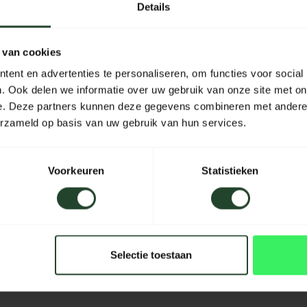
Details
ie einen Tree Hugger um
haken an einem Ende der
 van cookies
m Karabiner. Wiederholen
 einem zweiten Baum. Die
ent en advertenties te personaliseren, om functies voor social
es Ihnen, die Hängematte
. Ook delen we informatie over uw gebruik van onze site met on
e. Deze partners kunnen deze gegevens combineren met andere i
erzameld op basis van uw gebruik van hun services.
schnell in der am
n. Wenn Sie zuerst die
ndy Pocket und schließlich
Voorkeuren
Statistieken
tte beim nächsten Mal
 Bushmen Tree Huggers, 2
ten-Moskitonetz, einer
Selectie toestaan
bewahrungstasche.