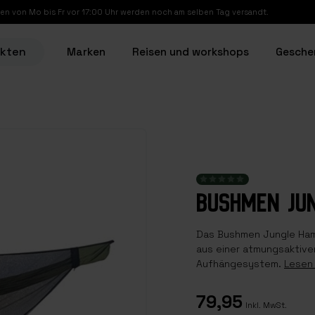
en von Mo bis Fr vor 17:00 Uhr werden noch am selben Tag versandt.
ukten
Marken
Reisen und workshops
Gesche
BUSHMEN JU
Das Bushmen Jungle Ham
aus einer atmungsaktiv
Aufhängesystem.
Lesen 
79,95
Inkl. MwSt.