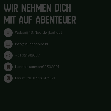
WIR NEHMEN DICH
MIT AUF ABENTEUER
Walserij 43, Noordwijkerhout
info@bushpappa.nl
+31 621912687
Handelskammer:
62392921
MwSt. :
NL001666471B71