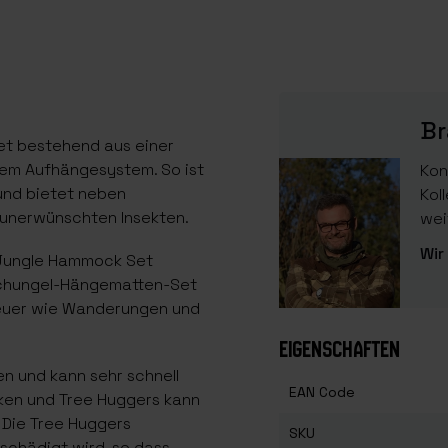
Br
t bestehend aus einer
em Aufhängesystem. So ist
Kon
und bietet neben
Kol
 unerwünschten Insekten.
wei
Wir
 Jungle Hammock Set
Dschungel-Hängematten-Set
euer wie Wanderungen und
EIGENSCHAFTEN
n und kann sehr schnell
EAN Code
ken und Tree Huggers kann
 Die Tree Huggers
SKU
schädigt wird, so dass