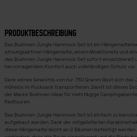
PRODUKTBESCHREIBUNG
Das Bushmen Jungle Hammock Set ist ein Hängemattense
atmungsaktiven Hängematte, einem Moskitonetz und ein
das Bushmen Jungle Hammock Set sofort einsatzbereit 
hervorragendem Komfort auch vollständigen Schutz vor
Dank seines Gewichts von nur 750 Gramm lässt sich das
mühelos im Rucksack transportieren. Damit ist dieses 
der Marke Bushmen ideal für mehrtägige Campingabent
Radtouren.
Das Bushmen Jungle Hammock Set ist einfach zu benutze
aufgebaut werden. Dank der mitgelieferten Karabinerha
diese Hängematte leicht an 2 Bäumen befestigt werden.
verhindern, dass der Baum eingeklemmt und die Rinde be