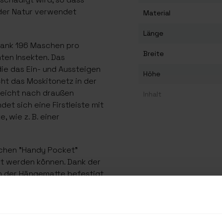
der Natur verwendet
Material
Länge
dank 196 Maschen pro
Breite
ten Insekten. Das
die das Ein- und Aussteigen
Höhe
ht das Moskitonetz in der
leicht nach draußen
Inhalt
et sich eine Firstleiste mit
Farbe
 wie z. B. einer
schen "Handy Pocket"
hrt werden können. Dank der
an der Hängematte befestigt
at die Farbe Olivgrün, was
Graslandschaften macht.