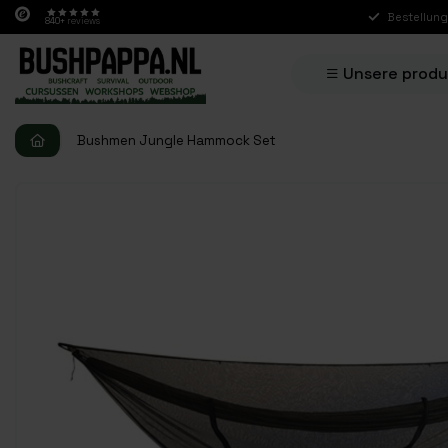
Bestellung
840+
reviews
Unsere prod
Bushmen Jungle Hammock Set