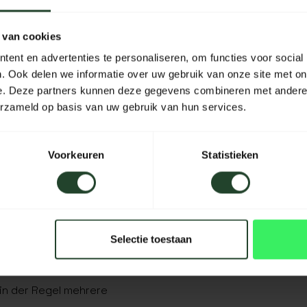
 van cookies
ie diese vorsichtig auf die
ent en advertenties te personaliseren, om functies voor social
 Wunden.
. Ook delen we informatie over uw gebruik van onze site met on
ei Bedarf.
e. Deze partners kunnen deze gegevens combineren met andere i
erzameld op basis van uw gebruik van hun services.
fern er richtig angewendet
Voorkeuren
Statistieken
eidung auftragen.
Selectie toestaan
in der Regel mehrere