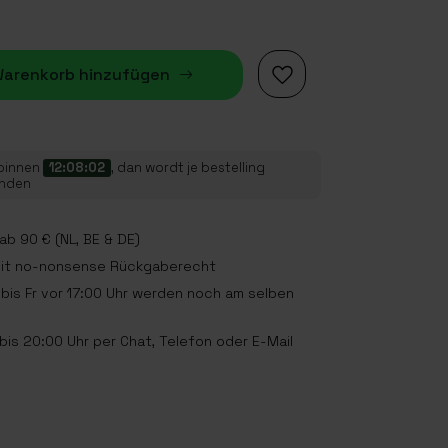
arenkorb hinzufügen
 binnen
12:08:02
, dan wordt je bestelling
onden
b 90 € (NL, BE & DE)
mit no-nonsense Rückgaberecht
bis Fr vor 17:00 Uhr werden noch am selben
is 20:00 Uhr per Chat, Telefon oder E-Mail