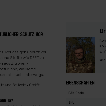
Br
ATÜRLICHER SCHUTZ VOR
Kon
Kol
wei
et zuverlässigen Schutz vor
sche Stoffe wie DEET zu
Wir
en aus Zitronen-
 natürliche, wirksame
use als auch unterwegs.
EIGENSCHAFTEN
und Stillzeit • Greift
EAN Code
GARTIG?
SKU