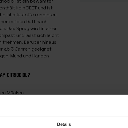
riodiol ist ein bewährter
 enthält kein DEET und ist
he Inhaltsstoffe reagieren
einem milden Duft nach
ch. Das Spray wird in einer
ompakt und lässt sich leicht
mitnehmen. Darüber hinaus
er ab 3 Jahren geeignet
Augen, Mund und Händen
Y CITRIODIOL?
elen Mücken
and
che Insektenschutzmittel
utz suchen
Details