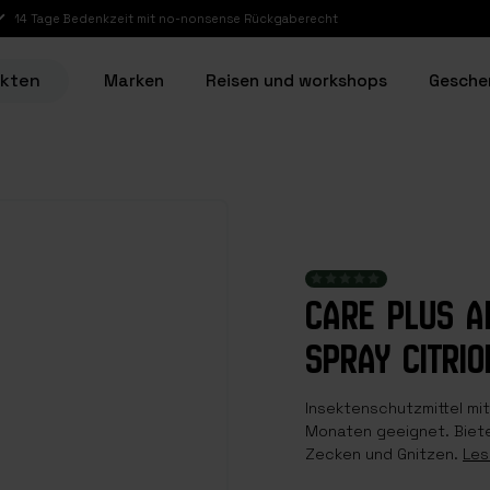
en von Mo bis Fr vor 17:00 Uhr werden noch am selben Tag versandt.
ukten
Marken
Reisen und workshops
Gesche
CARE PLUS A
SPRAY CITRIO
Insektenschutzmittel mit 
Monaten geeignet. Biet
Zecken und Gnitzen.
Les