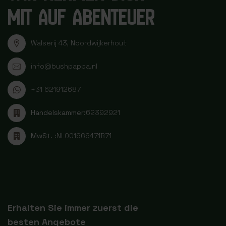
MIT AUF ABENTEUER
Walserij 43, Noordwijkerhout
info@bushpappa.nl
+31 621912687
Handelskammer:
62392921
MwSt. :
NL001666471B71
Erhalten Sie immer zuerst die
besten Angebote