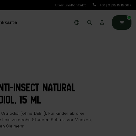
Uber uns
Kontakt
+31 (0)621912687
0
nkkarte
NTI-INSECT NATURAL
DIOL, 15 ML
Citriodiol (ohne DEET). Für Kinder ab drei
et bis zu sechs Stunden Schutz vor Mücken,
en Sie mehr
.