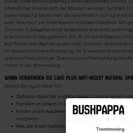
Dieser Insektenschutzspray bietet natürlichen Schutz. Cit
pflanzlicher Inhaltsstoff, der Mücken wirksam fernhält. Er
daher ideal für Menschen, die empfindlich auf synthetisc
oder ihre Haut vor Chemikalien schützen möchten. Mit s
Zitronen-Eukalyptus ist er angenehm und nicht aufdringli
praktischen Größe geliefert. Die 15-ml-Sprühflasche ist k
auf Reisen, bei Wanderungen oder Outdoor-Aktivitäten 
ist dieses Insektenschutzspray für Erwachsene und Kind
und somit bei richtiger Dosierung und Vermeidung von 
sicher in der Anwendung.
WANN VERWENDEN SIE CARE PLUS ANTI-INSEKT NATURAL SPRA
Dieses Spray ist ideal für:
Outdoor-Sportler und Wanderer
in Gebieten mit vi
Familien im Urlaub
in den Niederlanden oder im Ausl
Kinder und Erwachsene
, die empfindlich auf chemis
reagieren
Alle, die einen natürlichen, wirksamen Insektensch
Toestemming