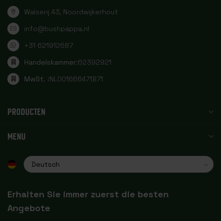
Walserij 43, Noordwijkerhout
info@bushpappa.nl
+31 621912687
Handelskammer:
62392921
MwSt. :
NL001666471B71
PRODUCTEN
MENU
Erhalten Sie immer zuerst die besten
Angebote