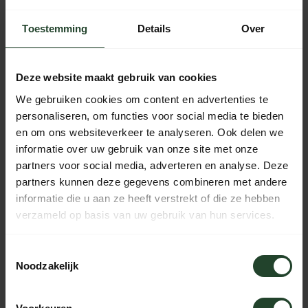
Kostenloser Versand ab 90 € (NL, BE & DE)
Toestemming
Details
Over
14 Tage Bedenkzeit mit no-nonsense Rückgaberecht
Bestellungen von Mo bis Fr vor 17:00 Uhr werden noch am
selben Tag versandt.
Deze website maakt gebruik van cookies
Jeden Tag von 10:00 bis 20:00 Uhr per Chat, Telefon oder
We gebruiken cookies om content en advertenties te
E-Mail erreichbar.
personaliseren, om functies voor social media te bieden
en om ons websiteverkeer te analyseren. Ook delen we
informatie over uw gebruik van onze site met onze
partners voor social media, adverteren en analyse. Deze
PRODUKTBESCHREIBUNG
partners kunnen deze gegevens combineren met andere
informatie die u aan ze heeft verstrekt of die ze hebben
EIGENSCHAFTEN
verzameld op basis van uw gebruik van hun services.
Toestemmingsselectie
Noodzakelijk
Brauchst du Hilfe?
Kontaktieren Sie uns, unsere Kollegen