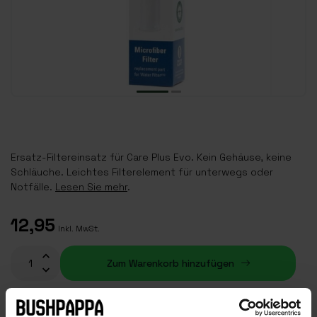
Ersatz-Filtereinsatz für Care Plus Evo. Kein Gehäuse, keine
Schläuche. Leichtes Filterelement für unterwegs oder
Notfälle.
Lesen Sie mehr
.
12,95
Inkl. MwSt.
Zum Warenkorb hinzufügen
Auf Lager (1)