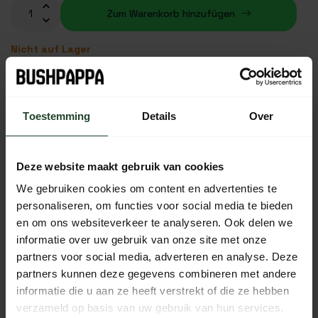
Zum Warenkorb hinzufügen
Nicht auf Lager
Kostenloser Versand ab 90 € (NL, BE & DE)
14 Tage Bedenkzeit mit no-nonsense Rückgaberecht
Toestemming
Details
Over
Bestellungen von Mo bis Fr vor 17:00 Uhr werden noch am
selben Tag versandt.
Jeden Tag von 10:00 bis 20:00 Uhr per Chat, Telefon oder
Deze website maakt gebruik van cookies
E-Mail erreichbar.
We gebruiken cookies om content en advertenties te
personaliseren, om functies voor social media te bieden
en om ons websiteverkeer te analyseren. Ook delen we
informatie over uw gebruik van onze site met onze
PRODUKTBESCHREIBUNG
partners voor social media, adverteren en analyse. Deze
partners kunnen deze gegevens combineren met andere
EIGENSCHAFTEN
informatie die u aan ze heeft verstrekt of die ze hebben
verzameld op basis van uw gebruik van hun services.