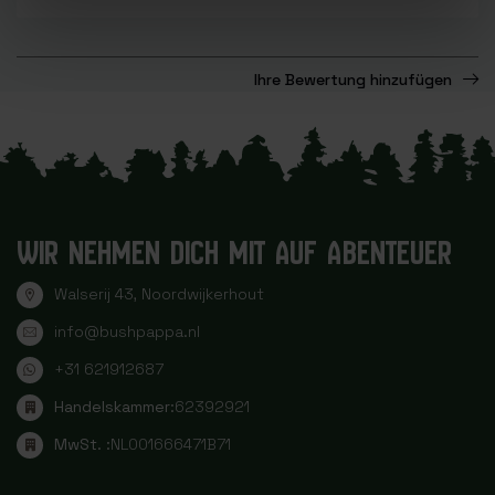
niet nat.
groet,
Fred Koordes, overigens verder prima site hoor.
ik heb de Hultafors bijl (50cm) H009SV en de set van
Ihre Bewertung hinzufügen
Moraknife op het houthakkersfestival gekocht. Blij
mee!!
hartelijke groet,
Fred
WIR NEHMEN DICH MIT AUF ABENTEUER
Walserij 43, Noordwijkerhout
info@bushpappa.nl
+31 621912687
Handelskammer:
62392921
MwSt. :
NL001666471B71