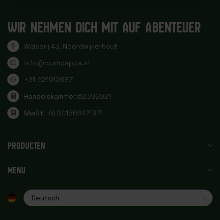
WIR NEHMEN DICH MIT AUF ABENTEUER
Walserij 43, Noordwijkerhout
info@bushpappa.nl
+31 621912687
Handelskammer:
62392921
MwSt. :
NL001666471B71
PRODUCTEN
MENU