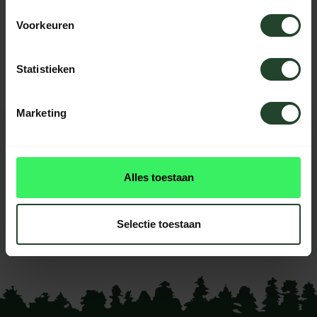
Brauchst du Hilfe?
Voorkeuren
Kontaktieren Sie uns, unsere Kollegen
helfen Ihnen gerne weiter.
Statistieken
Marketing
BEWERTUNGEN
0
reviews
Alles toestaan
Diese produkt had noch
keine reviews
Selectie toestaan
Ihre Bewertung hinzufügen