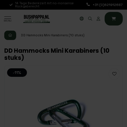
14 Tage Bedenkzeit mit no-nonsense
Bestellungen von Mo b
+31 (0)621912687
E)
Rückgaberecht
werden noch am selb
MENU
DD Hammocks Mini Karabiners (10 stuks)
DD Hammocks Mini Karabiners (10
stuks)
-11%