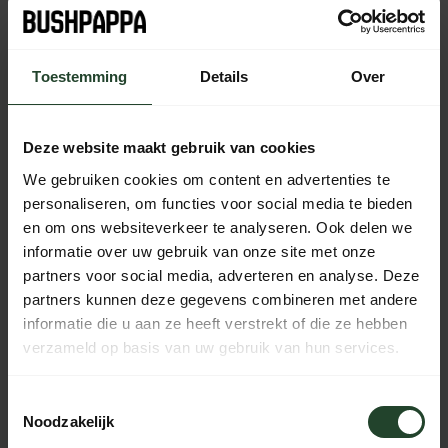
Toestemming
Details
Over
Kostenloser Versand ab 90 € (NL, BE & DE)
14 Tage Bedenkzeit mit no-nonsense Rückgaberecht
Deze website maakt gebruik van cookies
Bestellungen von Mo bis Fr vor 17:00 Uhr werden noch am
selben Tag versandt.
We gebruiken cookies om content en advertenties te
Jeden Tag von 10:00 bis 20:00 Uhr per Chat, Telefon oder
personaliseren, om functies voor social media te bieden
E-Mail erreichbar.
en om ons websiteverkeer te analyseren. Ook delen we
informatie over uw gebruik van onze site met onze
partners voor social media, adverteren en analyse. Deze
partners kunnen deze gegevens combineren met andere
PRODUKTBESCHREIBUNG
informatie die u aan ze heeft verstrekt of die ze hebben
verzameld op basis van uw gebruik van hun services.
EIGENSCHAFTEN
Toestemmingsselectie
Noodzakelijk