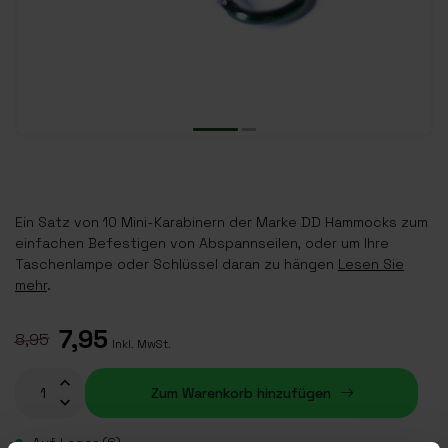
Ein Satz von 10 Mini-Karabinern der Marke DD Hammocks zum
einfachen Befestigen von Abspannseilen, oder um Ihre
Taschenlampe oder Schlüssel daran zu hängen
Lesen Sie
mehr
.
7,95
8,95
Inkl. MwSt.
Zum Warenkorb hinzufügen
Auf Lager (6)