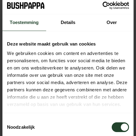
Plaats je bestelling binnen
09:29:41
, dan wordt je
bestelling vandaag nog verzonden
Toestemming
Details
Over
Kostenloser Versand ab 90 € (NL, BE & DE)
14 Tage Bedenkzeit mit no-nonsense Rückgaberecht
Bestellungen von Mo bis Fr vor 17:00 Uhr werden noch am
Deze website maakt gebruik van cookies
selben Tag versandt.
We gebruiken cookies om content en advertenties te
Jeden Tag von 10:00 bis 20:00 Uhr per Chat, Telefon oder
personaliseren, om functies voor social media te bieden
E-Mail erreichbar.
en om ons websiteverkeer te analyseren. Ook delen we
informatie over uw gebruik van onze site met onze
partners voor social media, adverteren en analyse. Deze
partners kunnen deze gegevens combineren met andere
PRODUKTBESCHREIBUNG
informatie die u aan ze heeft verstrekt of die ze hebben
verzameld op basis van uw gebruik van hun services.
EIGENSCHAFTEN
Toestemmingsselectie
Noodzakelijk