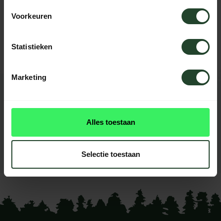
Brauchst du Hilfe?
Voorkeuren
Kontaktieren Sie uns, unsere Kollegen
helfen Ihnen gerne weiter.
Statistieken
Marketing
BEWERTUNGEN
0
reviews
Alles toestaan
Diese produkt had noch
keine reviews
Selectie toestaan
Ihre Bewertung hinzufügen