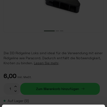
Die DD Ridgeline Loks sind ideal für die Verwendung mit einer
Ridgeline wie Paracord. Dadurch entfällt die Notwendigkeit,
Knoten zu binden.
Lesen Sie mehr
.
6,00
Inkl. MwSt.
Zum Warenkorb hinzufügen
Auf Lager (9)