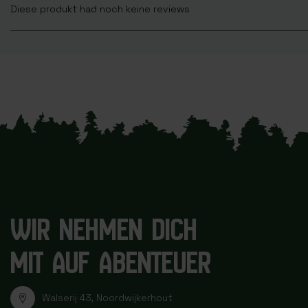
Diese produkt had noch keine reviews
WIR NEHMEN DICH
MIT AUF ABENTEUER
Walserij 43, Noordwijkerhout