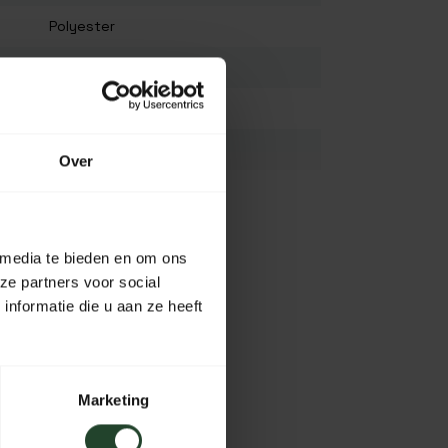
Polyester
270 cm
140 cm
K.A.
Over
K.A.
Olivgrün
Alle
 media te bieden en om ons
ze partners voor social
nformatie die u aan ze heeft
Marketing