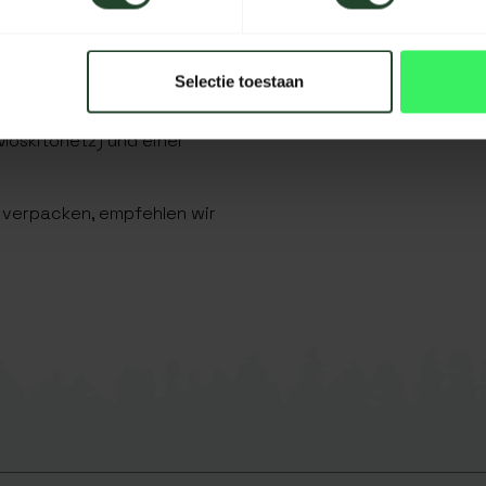
, 641 pro Quadratzoll
Selectie toestaan
ramm), 2 x 2 Metern
Moskitonetz) und einer
 verpacken, empfehlen wir