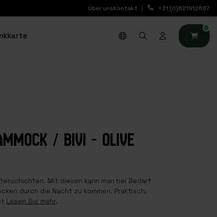
Uber uns
Kontakt
+31 (0)621912687
0
nkkarte
MMOCK / BIVI - OLIVE
terschichten. Mit diesen kann man bei Bedarf
ocken durch die Nacht zu kommen. Praktisch,
bt
Lesen Sie mehr
.