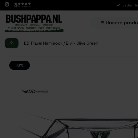
Jeden Ta
840+
reviews
Unsere prod
DD Travel Hammock / Bivi - Olive Green
-8%