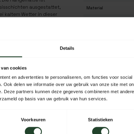
sisschichten ausgestattet,
Material
ei kaltem Wetter in dieser
Länge
Breite
uhängen, mit dem
ch unter freiem Himmel
Höhe
Details
Inhalt
te überall verwendet
 van cookies
diese Hängematte das ideale
Farbe
e Hängematte nicht
ent en advertenties te personaliseren, om functies voor social
ie eine Hängematte
. Ook delen we informatie over uw gebruik van onze site met on
rontline Hammock an. Die
e. Deze partners kunnen deze gegevens combineren met andere i
Reisehängematte, aber bei
erzameld op basis van uw gebruik van hun services.
t wasserdicht und daher
Voorkeuren
Statistieken