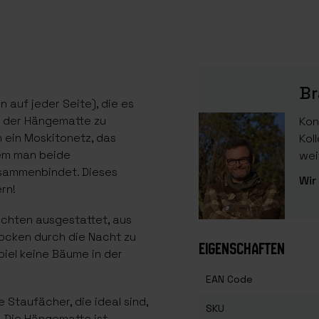
Br
 auf jeder Seite), die es
us der Hängematte zu
Kon
ein Moskitonetz, das
Kol
em man beide
wei
usammenbindet. Dieses
Wir
rn!
ichten ausgestattet, aus
rocken durch die Nacht zu
EIGENSCHAFTEN
piel keine Bäume in der
EAN Code
 Staufächer, die ideal sind,
SKU
. Die Hängematte ist