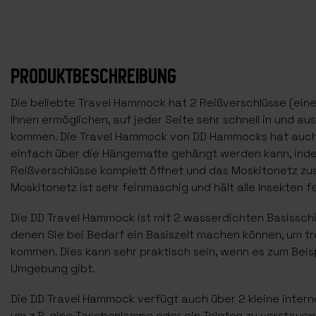
PRODUKTBESCHREIBUNG
Die beliebte Travel Hammock hat 2 Reißverschlüsse (einen
Ihnen ermöglichen, auf jeder Seite sehr schnell in und a
kommen. Die Travel Hammock von DD Hammocks hat auch 
einfach über die Hängematte gehängt werden kann, ind
Reißverschlüsse komplett öffnet und das Moskitonetz z
Moskitonetz ist sehr feinmaschig und hält alle Insekten fe
Die DD Travel Hammock ist mit 2 wasserdichten Basissch
denen Sie bei Bedarf ein Basiszelt machen können, um t
kommen. Dies kann sehr praktisch sein, wenn es zum Beis
Umgebung gibt.
Die DD Travel Hammock verfügt auch über 2 kleine interne
um z.B. eine Taschenlampe oder ein Telefon zu verstauen