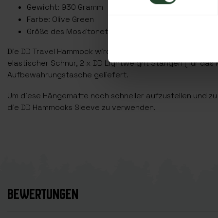
Gewicht: 930 Gramm
Farbe: Olive Green
Größe des Moskitonetzes: 90 pro Quadratzentimeter
Die DD Travel Hammock wird mit 10 Metern Schnur (175 G
elastischer Schnur, 2 x DD Lightweight Stangen (für das 
Aufbewahrungstasche geliefert.
Um diese Hängematte noch schneller aufzustellen und zu
die DD Hammocks Sleeve zu verwenden.
BEWERTUNGEN