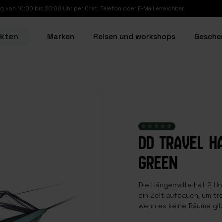
g von 10:00 bis 20:00 Uhr per Chat, Telefon oder E-Mail erreichbar.
ukten
Marken
Reisen und workshops
Gesche
DD TRAVEL HA
GREEN
Die Hängematte hat 2 Un
ein Zelt aufbauen, um tr
wenn es keine Bäume gi