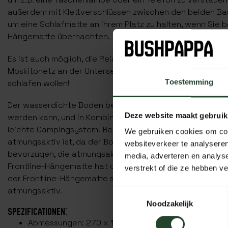
außerdem mit Klettverschlüssen zwischen den beiden Ba
um eine Schlafmatte an ihrem Platz zu halten, wenn Sie b
Hängematte übernachten.
Es ist auch möglich, die Reisehängematte kopfüber aufz
Moskitonetz an der Unterseite, für diejenigen, die wirkli
schlafen wollen!
Toestemming
Der wasserdichte Boden bedeutet, dass diese Hängemat
Deze website maakt gebruik
werden kann, und in Kombination mit einem DD Tarp ist 
leichte Campingsystem! Beachten Sie jedoch, dass dies
We gebruiken cookies om cont
atmungsaktiv ist, da der Boden wasserdicht ist. Wenn S
websiteverkeer te analyseren
bevorzugen, die atmungsaktiv ist, schauen Sie sich die F
media, adverteren en analys
Frontline-Hängematte hat das gleiche Design wie diese 
verstrekt of die ze hebben v
der Frontline-Hängematte sind die Bodenschichten nich
atmungsaktiv.
Toestemmingsselectie
Noodzakelijk
SPEZIFICATIONEN:
Abmessungen: 270 x 140 cm