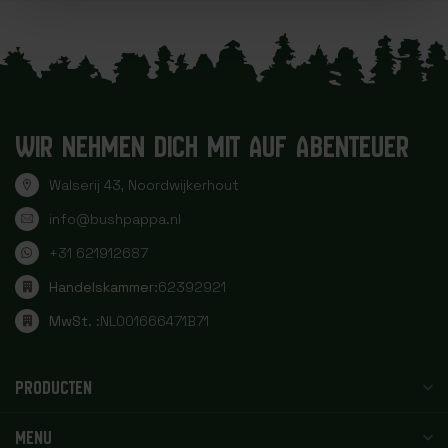
WIR NEHMEN DICH MIT AUF ABENTEUER
Walserij 43, Noordwijkerhout
info@bushpappa.nl
+31 621912687
Handelskammer:
62392921
MwSt. :
NL001666471B71
PRODUCTEN
MENU