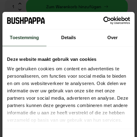
Zum Warenkorb hinzufügen
Auf Lager (5)
Plaats je bestelling binnen
17:39:04
, dan wordt je
Toestemming
Details
Over
bestelling vandaag nog verzonden
Kostenloser Versand ab 90 € (NL, BE & DE)
Deze website maakt gebruik van cookies
14 Tage Bedenkzeit mit no-nonsense Rückgaberecht
We gebruiken cookies om content en advertenties te
Bestellungen von Mo bis Fr vor 17:00 Uhr werden noch am
personaliseren, om functies voor social media te bieden
selben Tag versandt.
en om ons websiteverkeer te analyseren. Ook delen we
Jeden Tag von 10:00 bis 20:00 Uhr per Chat, Telefon oder
informatie over uw gebruik van onze site met onze
E-Mail erreichbar.
partners voor social media, adverteren en analyse. Deze
partners kunnen deze gegevens combineren met andere
informatie die u aan ze heeft verstrekt of die ze hebben
verzameld op basis van uw gebruik van hun services.
PRODUKTBESCHREIBUNG
Toestemmingsselectie