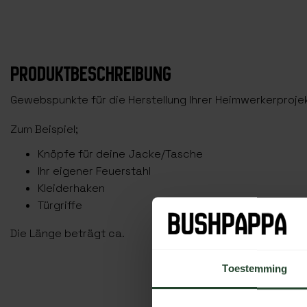
PRODUKTBESCHREIBUNG
Gewebspunkte für die Herstellung Ihrer Heimwerkerproje
Zum Beispiel;
Knöpfe für deine Jacke/Tasche
Ihr eigener Feuerstahl
Kleiderhaken
Türgriffe
Die Länge beträgt ca.
Toestemming