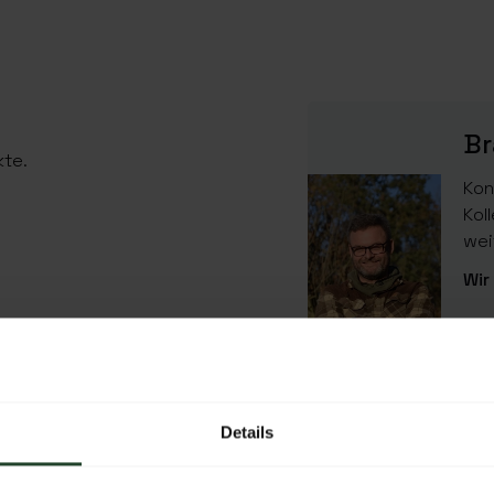
Br
kte.
Kon
Kol
wei
Wir
EIGENSCHAFTEN
Artikelnummer:
Details
SKU