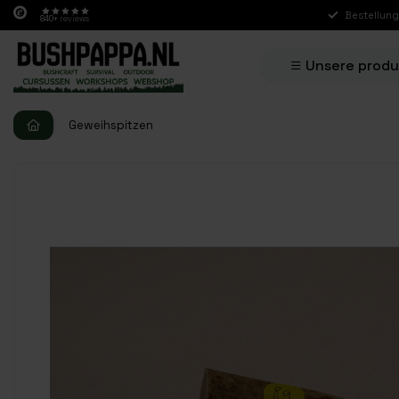
Bestellung
840+
reviews
Unsere prod
Geweihspitzen