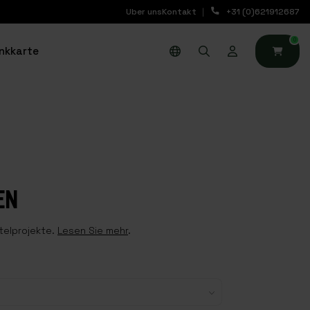
Uber uns
Kontakt
+31 (0)621912687
0
nkkarte
EN
telprojekte.
Lesen Sie mehr
.