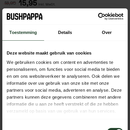
15,95
18,95
Inkl. MwSt.
Zum Warenkorb hinzufügen
Toestemming
Details
Over
Auf Lager (4)
Kostenloser Versand ab 90 € (NL, BE & DE)
Deze website maakt gebruik van cookies
14 Tage Bedenkzeit mit no-nonsense Rückgaberecht
We gebruiken cookies om content en advertenties te
Bestellungen von Mo bis Fr vor 17:00 Uhr werden noch am
personaliseren, om functies voor social media te bieden
selben Tag versandt.
en om ons websiteverkeer te analyseren. Ook delen we
Jeden Tag von 10:00 bis 20:00 Uhr per Chat, Telefon oder
informatie over uw gebruik van onze site met onze
E-Mail erreichbar.
partners voor social media, adverteren en analyse. Deze
partners kunnen deze gegevens combineren met andere
informatie die u aan ze heeft verstrekt of die ze hebben
verzameld op basis van uw gebruik van hun services.
PRODUKTBESCHREIBUNG
Toestemmingsselectie