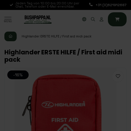
hr
Jeden Tag von 10:00 bis 20:00 Uhr per
+31 (0)621912687
Chat, Telefon oder E-Mail erreichbar.
MENU
Highlander ERSTE HILFE / First aid midi pack
Highlander ERSTE HILFE / First aid midi
pack
-16%