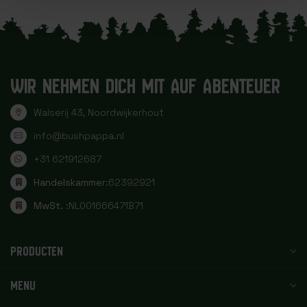
WIR NEHMEN DICH MIT AUF ABENTEUER
Walserij 43, Noordwijkerhout
info@bushpappa.nl
+31 621912687
Handelskammer:
62392921
MwSt. :
NL001666471B71
PRODUCTEN
MENU