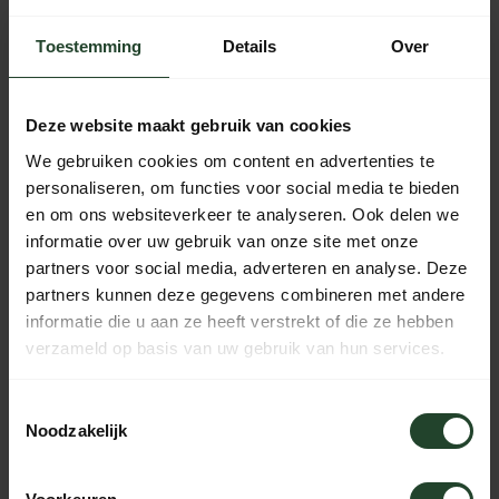
Kostenloser Versand ab 90 € (NL, BE & DE)
Toestemming
Details
Over
14 Tage Bedenkzeit mit no-nonsense Rückgaberecht
Bestellungen von Mo bis Fr vor 17:00 Uhr werden noch am
selben Tag versandt.
Deze website maakt gebruik van cookies
Jeden Tag von 10:00 bis 20:00 Uhr per Chat, Telefon oder
We gebruiken cookies om content en advertenties te
E-Mail erreichbar.
personaliseren, om functies voor social media te bieden
en om ons websiteverkeer te analyseren. Ook delen we
informatie over uw gebruik van onze site met onze
partners voor social media, adverteren en analyse. Deze
PRODUKTBESCHREIBUNG
partners kunnen deze gegevens combineren met andere
informatie die u aan ze heeft verstrekt of die ze hebben
EIGENSCHAFTEN
verzameld op basis van uw gebruik van hun services.
Toestemmingsselectie
Noodzakelijk
Brauchst du Hilfe?
Kontaktieren Sie uns, unsere Kollegen