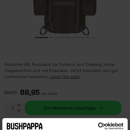
Robuster 44L Rucksack für Outdoor und Trekking. Hoher
Tragekomfort und viel Stauraum. Jetzt bestellen und gut
vorbereitet losziehen.
Lesen Sie mehr
.
89,95
99,00
Inkl. MwSt.
Zum Warenkorb hinzufügen
Auf Lager (3)