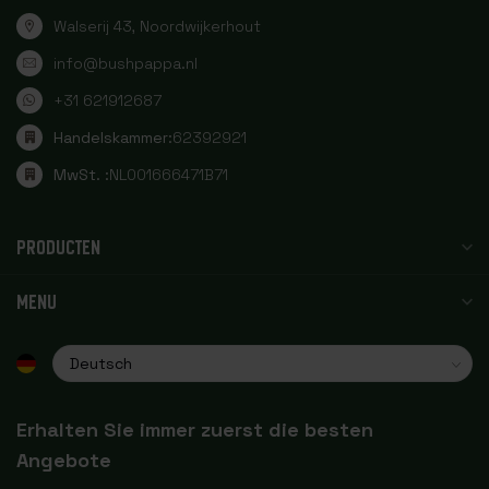
Walserij 43, Noordwijkerhout
info@bushpappa.nl
+31 621912687
Handelskammer:
62392921
MwSt. :
NL001666471B71
PRODUCTEN
MENU
Erhalten Sie immer zuerst die besten
Angebote