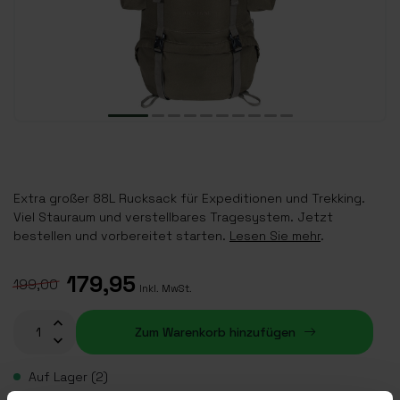
Extra großer 88L Rucksack für Expeditionen und Trekking.
Viel Stauraum und verstellbares Tragesystem. Jetzt
bestellen und vorbereitet starten.
Lesen Sie mehr
.
179,95
199,00
Inkl. MwSt.
Zum Warenkorb hinzufügen
Auf Lager (2)