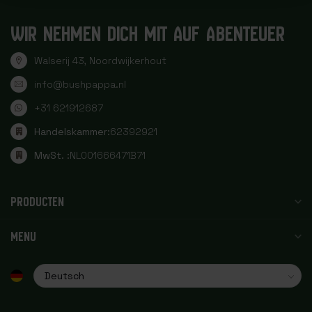
WIR NEHMEN DICH MIT AUF ABENTEUER
Walserij 43, Noordwijkerhout
info@bushpappa.nl
+31 621912687
Handelskammer:
62392921
MwSt. :
NL001666471B71
PRODUCTEN
MENU