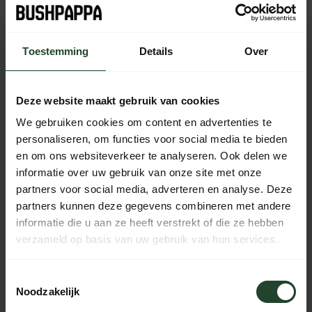
Plaats je bestelling binnen
08:37:14
, dan wordt je
bestelling vandaag nog verzonden
Toestemming
Details
Over
Kostenloser Versand ab 90 € (NL, BE & DE)
14 Tage Bedenkzeit mit no-nonsense Rückgaberecht
Bestellungen von Mo bis Fr vor 17:00 Uhr werden noch am
Deze website maakt gebruik van cookies
selben Tag versandt.
We gebruiken cookies om content en advertenties te
Jeden Tag von 10:00 bis 20:00 Uhr per Chat, Telefon oder
personaliseren, om functies voor social media te bieden
E-Mail erreichbar.
en om ons websiteverkeer te analyseren. Ook delen we
informatie over uw gebruik van onze site met onze
partners voor social media, adverteren en analyse. Deze
partners kunnen deze gegevens combineren met andere
PRODUKTBESCHREIBUNG
informatie die u aan ze heeft verstrekt of die ze hebben
verzameld op basis van uw gebruik van hun services.
EIGENSCHAFTEN
Toestemmingsselectie
Noodzakelijk