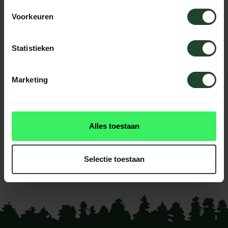
Brauchst du Hilfe?
Voorkeuren
Kontaktieren Sie uns, unsere Kollegen
helfen Ihnen gerne weiter.
Statistieken
Marketing
BEWERTUNGEN
0
reviews
Alles toestaan
Diese produkt had noch
keine reviews
Selectie toestaan
Ihre Bewertung hinzufügen