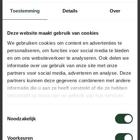
Kostenloser Versand ab 90 € (NL, BE & DE)
Toestemming
Details
Over
14 Tage Bedenkzeit mit no-nonsense Rückgaberecht
Bestellungen von Mo bis Fr vor 17:00 Uhr werden noch am
selben Tag versandt.
Deze website maakt gebruik van cookies
Jeden Tag von 10:00 bis 20:00 Uhr per Chat, Telefon oder
E-Mail erreichbar.
We gebruiken cookies om content en advertenties te
personaliseren, om functies voor social media te bieden
en om ons websiteverkeer te analyseren. Ook delen we
informatie over uw gebruik van onze site met onze
PRODUKTBESCHREIBUNG
partners voor social media, adverteren en analyse. Deze
partners kunnen deze gegevens combineren met andere
informatie die u aan ze heeft verstrekt of die ze hebben
EIGENSCHAFTEN
verzameld op basis van uw gebruik van hun services.
Toestemmingsselectie
Noodzakelijk
Brauchst du Hilfe?
Kontaktieren Sie uns, unsere Kollegen
helfen Ihnen gerne weiter.
Voorkeuren