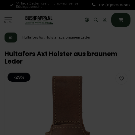
14 Tage Bedenkzeit mit no-nonsense
Bestellungen von Mo b
+31 (0)621912687
E)
Rückgaberecht
werden noch am selb
MENU
Hultafors Axt Holster aus braunem Leder
Hultafors Axt Holster aus braunem
Leder
-29%