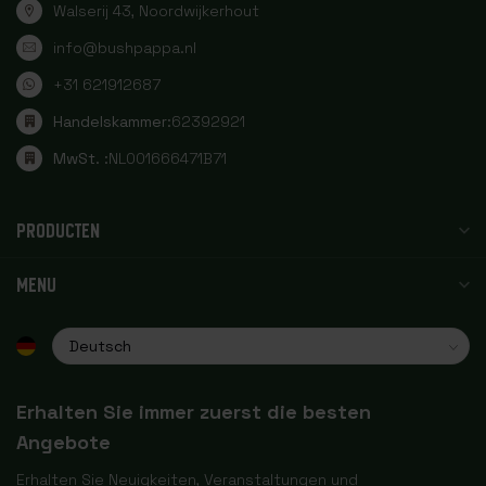
Walserij 43, Noordwijkerhout
info@bushpappa.nl
+31 621912687
Handelskammer:
62392921
MwSt. :
NL001666471B71
PRODUCTEN
MENU
Erhalten Sie immer zuerst die besten
Angebote
Erhalten Sie Neuigkeiten, Veranstaltungen und