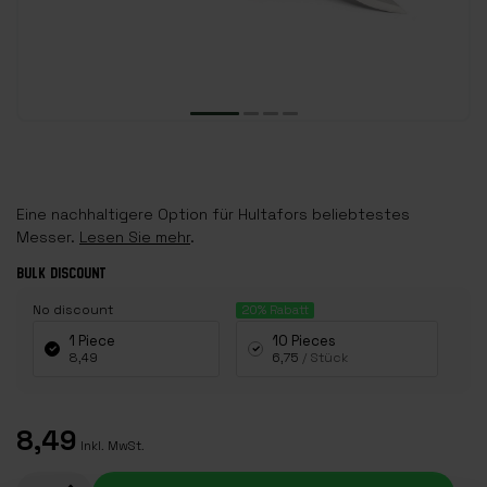
Eine nachhaltigere Option für Hultafors beliebtestes
Messer.
Lesen Sie mehr
.
BULK DISCOUNT
No discount
20%
Rabatt
1 Piece
10 Pieces
8,49
6,75
/ Stück
8,49
Inkl. MwSt.