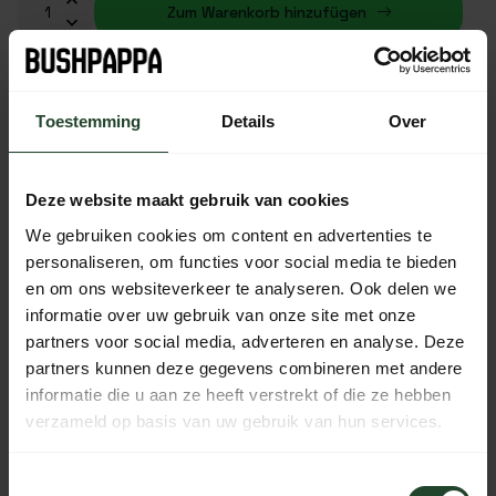
Zum Warenkorb hinzufügen
Auf Lager (8)
Toestemming
Details
Over
Kostenloser Versand ab 90 € (NL, BE & DE)
Deze website maakt gebruik van cookies
14 Tage Bedenkzeit mit no-nonsense Rückgaberecht
We gebruiken cookies om content en advertenties te
Bestellungen von Mo bis Fr vor 17:00 Uhr werden noch am
selben Tag versandt.
personaliseren, om functies voor social media te bieden
en om ons websiteverkeer te analyseren. Ook delen we
Jeden Tag von 10:00 bis 20:00 Uhr per Chat, Telefon oder
E-Mail erreichbar.
informatie over uw gebruik van onze site met onze
partners voor social media, adverteren en analyse. Deze
partners kunnen deze gegevens combineren met andere
informatie die u aan ze heeft verstrekt of die ze hebben
verzameld op basis van uw gebruik van hun services.
PRODUKTBESCHREIBUNG
Toestemmingsselectie
EIGENSCHAFTEN