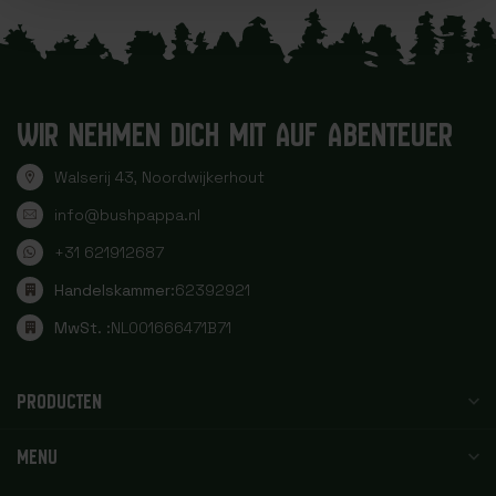
WIR NEHMEN DICH MIT AUF ABENTEUER
Walserij 43, Noordwijkerhout
info@bushpappa.nl
+31 621912687
Handelskammer:
62392921
MwSt. :
NL001666471B71
PRODUCTEN
MENU