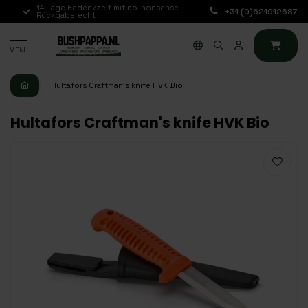
14 Tage Bedenkzeit mit no-nonsense
Bestellungen von Mo b
+31 (0)621912687
E)
Rückgaberecht
werden noch am selb
MENU
Hultafors Craftman's knife HVK Bio
Hultafors Craftman's knife HVK Bio