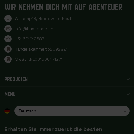
WIR NEHMEN DICH MIT AUF ABENTEUER
Walserij 43, Noordwijkerhout
info@bushpappa.nl
+31 621912687
Handelskammer:
62392921
MwSt. :
NL001666471B71
PRODUCTEN
MENU
Erhalten Sie immer zuerst die besten