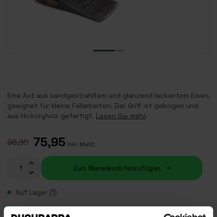
Eine Axt aus sandgestrahltem und glänzend lackiertem Eisen,
geeignet für kleine Fällarbeiten. Der Griff ist gebogen und
aus Hickoryholz gefertigt.
Lesen Sie mehr
.
75,95
96,95
Inkl. MwSt.
Zum Warenkorb hinzufügen
Auf Lager (1)
Plaats je bestelling binnen
02:28:09
, dan wordt je