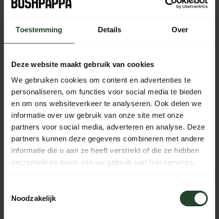
bestelling vandaag nog verzonden
Toestemming
Details
Over
Kostenloser Versand ab 90 € (NL, BE & DE)
14 Tage Bedenkzeit mit no-nonsense Rückgaberecht
Bestellungen von Mo bis Fr vor 17:00 Uhr werden noch am
Deze website maakt gebruik van cookies
selben Tag versandt.
We gebruiken cookies om content en advertenties te
Jeden Tag von 10:00 bis 20:00 Uhr per Chat, Telefon oder
E-Mail erreichbar.
personaliseren, om functies voor social media te bieden
en om ons websiteverkeer te analyseren. Ook delen we
informatie over uw gebruik van onze site met onze
partners voor social media, adverteren en analyse. Deze
PRODUKTBESCHREIBUNG
partners kunnen deze gegevens combineren met andere
informatie die u aan ze heeft verstrekt of die ze hebben
verzameld op basis van uw gebruik van hun services.
EIGENSCHAFTEN
Toestemmingsselectie
Noodzakelijk
Brauchst du Hilfe?