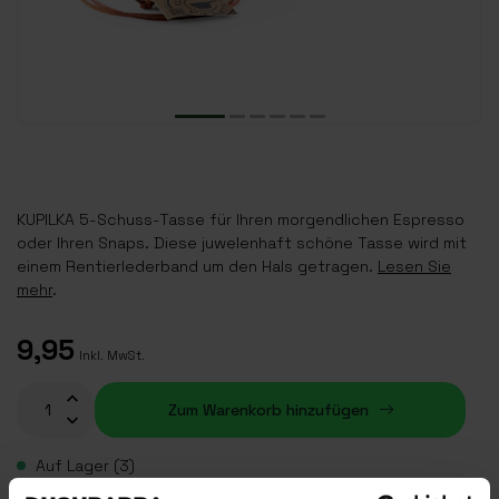
KUPILKA 5-Schuss-Tasse für Ihren morgendlichen Espresso
oder Ihren Snaps. Diese juwelenhaft schöne Tasse wird mit
einem Rentierlederband um den Hals getragen.
Lesen Sie
mehr
.
9,95
Inkl. MwSt.
Zum Warenkorb hinzufügen
Auf Lager (3)