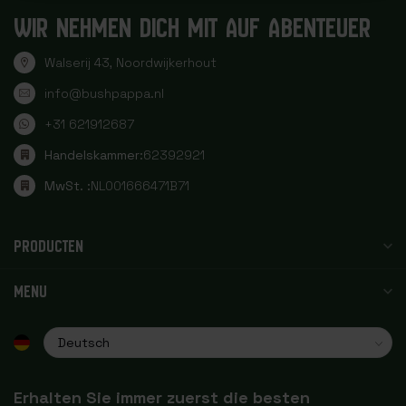
WIR NEHMEN DICH MIT AUF ABENTEUER
Walserij 43, Noordwijkerhout
info@bushpappa.nl
+31 621912687
Handelskammer:
62392921
MwSt. :
NL001666471B71
PRODUCTEN
MENU
Erhalten Sie immer zuerst die besten