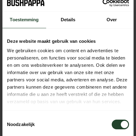
Toestemming
Details
Over
Kostenloser Versand ab 90 € (NL, BE & DE)
14 Tage Bedenkzeit mit no-nonsense Rückgaberecht
Bestellungen von Mo bis Fr vor 17:00 Uhr werden noch am
Deze website maakt gebruik van cookies
selben Tag versandt.
We gebruiken cookies om content en advertenties te
Jeden Tag von 10:00 bis 20:00 Uhr per Chat, Telefon oder
personaliseren, om functies voor social media te bieden
E-Mail erreichbar.
en om ons websiteverkeer te analyseren. Ook delen we
informatie over uw gebruik van onze site met onze
partners voor social media, adverteren en analyse. Deze
partners kunnen deze gegevens combineren met andere
PRODUKTBESCHREIBUNG
informatie die u aan ze heeft verstrekt of die ze hebben
verzameld op basis van uw gebruik van hun services.
EIGENSCHAFTEN
Toestemmingsselectie
Noodzakelijk