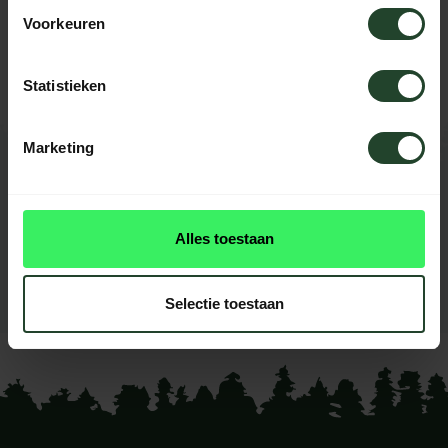
Brauchst du Hilfe?
Voorkeuren
Kontaktieren Sie uns, unsere Kollegen
helfen Ihnen gerne weiter.
Statistieken
Marketing
BEWERTUNGEN
0
reviews
Alles toestaan
Diese produkt had noch
keine reviews
Selectie toestaan
Ihre Bewertung hinzufügen