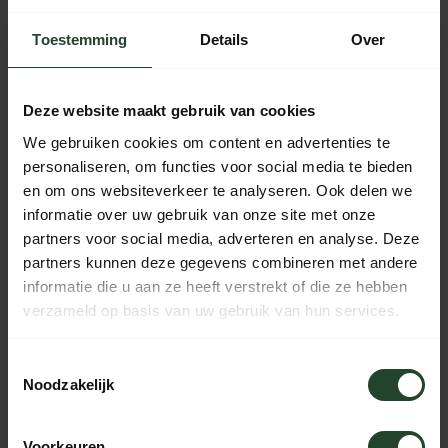
Kostenloser Versand ab 90 € (NL, BE & DE)
Toestemming
Details
Over
14 Tage Bedenkzeit mit no-nonsense Rückgaberecht
Bestellungen von Mo bis Fr vor 17:00 Uhr werden noch am
selben Tag versandt.
Deze website maakt gebruik van cookies
Jeden Tag von 10:00 bis 20:00 Uhr per Chat, Telefon oder
We gebruiken cookies om content en advertenties te
E-Mail erreichbar.
personaliseren, om functies voor social media te bieden
en om ons websiteverkeer te analyseren. Ook delen we
informatie over uw gebruik van onze site met onze
partners voor social media, adverteren en analyse. Deze
PRODUKTBESCHREIBUNG
partners kunnen deze gegevens combineren met andere
informatie die u aan ze heeft verstrekt of die ze hebben
EIGENSCHAFTEN
verzameld op basis van uw gebruik van hun services.
Toestemmingsselectie
Noodzakelijk
Brauchst du Hilfe?
Kontaktieren Sie uns, unsere Kollegen
helfen Ihnen gerne weiter.
Voorkeuren