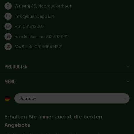
Walserij 43, Noordwijkerhout
info@bushpappa.nl
+31 621912687
Handelskammer:
62392921
MwSt. :
NL001666471B71
PRODUCTEN
MENU
Erhalten Sie immer zuerst die besten
Angebote