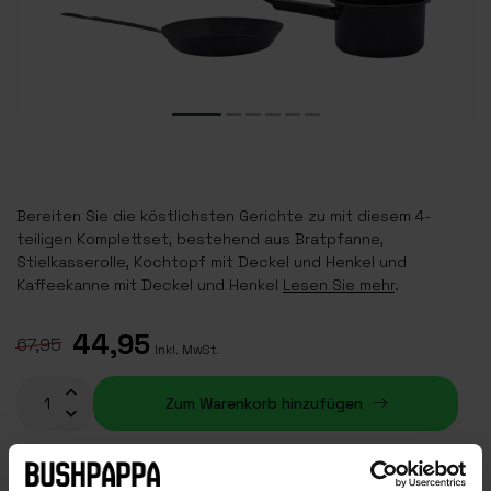
Bereiten Sie die köstlichsten Gerichte zu mit diesem 4-
teiligen Komplettset, bestehend aus Bratpfanne,
Stielkasserolle, Kochtopf mit Deckel und Henkel und
Kaffeekanne mit Deckel und Henkel
Lesen Sie mehr
.
44,95
67,95
Inkl. MwSt.
Zum Warenkorb hinzufügen
Auf Lager (1)