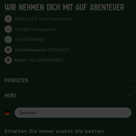
WIR NEHMEN DICH MIT AUF ABENTEUER
Walserij 43, Noordwijkerhout
info@bushpappa.nl
+31 621912687
Handelskammer:
62392921
MwSt. :
NL001666471B71
PRODUCTEN
MENU
Erhalten Sie immer zuerst die besten