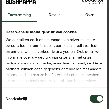
bestelling vandaag nog verzonden
Toestemming
Details
Over
Kostenloser Versand ab 90 € (NL, BE & DE)
14 Tage Bedenkzeit mit no-nonsense Rückgaberecht
Bestellungen von Mo bis Fr vor 17:00 Uhr werden noch am
Deze website maakt gebruik van cookies
selben Tag versandt.
We gebruiken cookies om content en advertenties te
Jeden Tag von 10:00 bis 20:00 Uhr per Chat, Telefon oder
E-Mail erreichbar.
personaliseren, om functies voor social media te bieden
en om ons websiteverkeer te analyseren. Ook delen we
informatie over uw gebruik van onze site met onze
partners voor social media, adverteren en analyse. Deze
PRODUKTBESCHREIBUNG
partners kunnen deze gegevens combineren met andere
informatie die u aan ze heeft verstrekt of die ze hebben
verzameld op basis van uw gebruik van hun services.
EIGENSCHAFTEN
Toestemmingsselectie
Noodzakelijk
Brauchst du Hilfe?