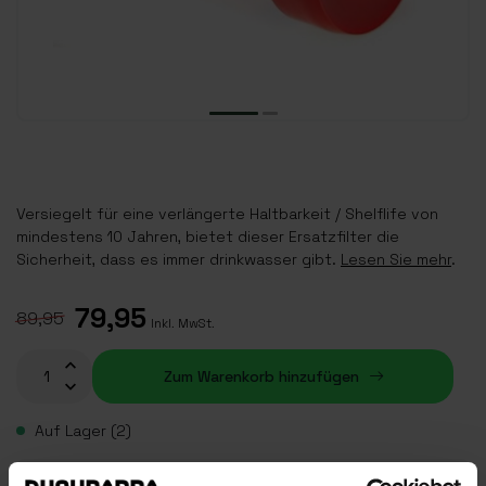
Versiegelt für eine verlängerte Haltbarkeit / Shelflife von
mindestens 10 Jahren, bietet dieser Ersatzfilter die
Sicherheit, dass es immer drinkwasser gibt.
Lesen Sie mehr
.
79,95
89,95
Inkl. MwSt.
Zum Warenkorb hinzufügen
Auf Lager (2)
Plaats je bestelling binnen
14:03:34
, dan wordt je