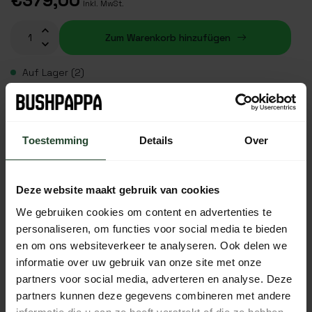
€379,00
Inkl. MwSt.
Zum Warenkorb hinzufügen
Auf Lager (2)
Plaats je bestelling binnen
14:09:12
, dan wordt je
bestelling vandaag nog verzonden
Toestemming
Details
Over
Kostenloser Versand ab 90 € (NL, BE & DE)
14 Tage Bedenkzeit mit no-nonsense Rückgaberecht
Bestellungen von Mo bis Fr vor 17:00 Uhr werden noch am
Deze website maakt gebruik van cookies
selben Tag versandt.
We gebruiken cookies om content en advertenties te
Jeden Tag von 10:00 bis 20:00 Uhr per Chat, Telefon oder
personaliseren, om functies voor social media te bieden
E-Mail erreichbar.
en om ons websiteverkeer te analyseren. Ook delen we
informatie over uw gebruik van onze site met onze
partners voor social media, adverteren en analyse. Deze
partners kunnen deze gegevens combineren met andere
PRODUKTBESCHREIBUNG