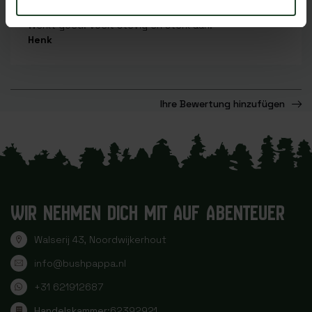
Jerrycan met omschrijving klaar gemaakt en getest.
Werkt goed. Voelt stevig en sterk aan.
Henk
Ihre Bewertung hinzufügen
WIR NEHMEN DICH MIT AUF ABENTEUER
Walserij 43, Noordwijkerhout
info@bushpappa.nl
+31 621912687
Handelskammer:
62392921