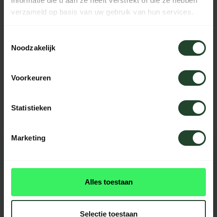
informatie die u aan ze heeft verstrekt of die ze hebben
verzameld op basis van uw gebruik van hun services.
EIGENSCHAFTEN
Toestemmingsselectie
Noodzakelijk
Brauchst du Hilfe?
Voorkeuren
Kontaktieren Sie uns, unsere Kollegen
helfen Ihnen gerne weiter.
Statistieken
Marketing
BEWERTUNGEN
1 Bewertung
Alles toestaan
Selectie toestaan