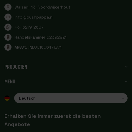
Walserij 43, Noordwijkerhout
info@bushpappa.nl
+31 621912687
Handelskammer:
62392921
MwSt. :
NL001666471B71
PRODUCTEN
MENU
Erhalten Sie immer zuerst die besten
Angebote