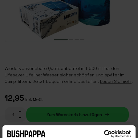
Wiederverwendbare Quetschbeutel mit 600 ml für den
Lifesaver Lifeline: Wasser sicher schöpfen und später im
Camp filtern. Jetzt bequem online bestellen.
Lesen Sie mehr
.
12,95
Inkl. MwSt.
Zum Warenkorb hinzufügen
Auf Lager (5)