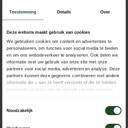
Kostenloser Versand ab 90 € (NL, BE & DE)
Toestemming
Details
Over
14 Tage Bedenkzeit mit no-nonsense Rückgaberecht
Bestellungen von Mo bis Fr vor 17:00 Uhr werden noch am
selben Tag versandt.
Deze website maakt gebruik van cookies
Jeden Tag von 10:00 bis 20:00 Uhr per Chat, Telefon oder
We gebruiken cookies om content en advertenties te
E-Mail erreichbar.
personaliseren, om functies voor social media te bieden
en om ons websiteverkeer te analyseren. Ook delen we
informatie over uw gebruik van onze site met onze
partners voor social media, adverteren en analyse. Deze
PRODUKTBESCHREIBUNG
partners kunnen deze gegevens combineren met andere
informatie die u aan ze heeft verstrekt of die ze hebben
EIGENSCHAFTEN
verzameld op basis van uw gebruik van hun services.
Toestemmingsselectie
Noodzakelijk
Brauchst du Hilfe?
Kontaktieren Sie uns, unsere Kollegen