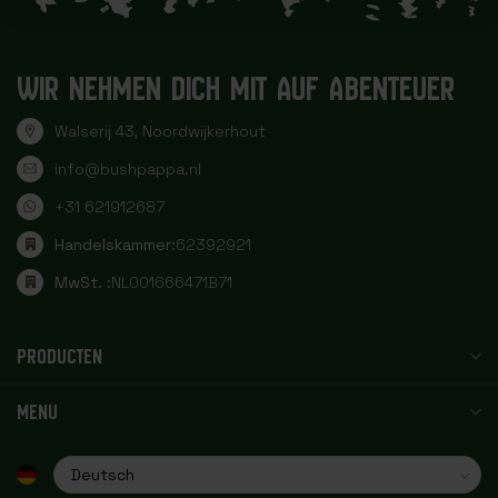
WIR NEHMEN DICH MIT AUF ABENTEUER
Walserij 43, Noordwijkerhout
info@bushpappa.nl
+31 621912687
Handelskammer:
62392921
MwSt. :
NL001666471B71
PRODUCTEN
MENU