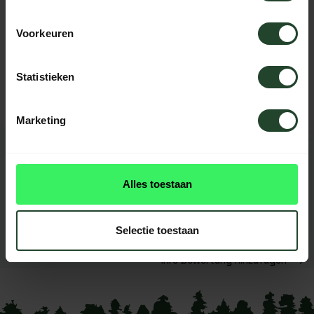
Voorkeuren
Brauchst du Hilfe?
Kontaktieren Sie uns, unsere Kollegen
helfen Ihnen gerne weiter.
Statistieken
Marketing
BEWERTUNGEN
0
reviews
Alles toestaan
Diese produkt had noch
keine reviews
Selectie toestaan
Ihre Bewertung hinzufügen