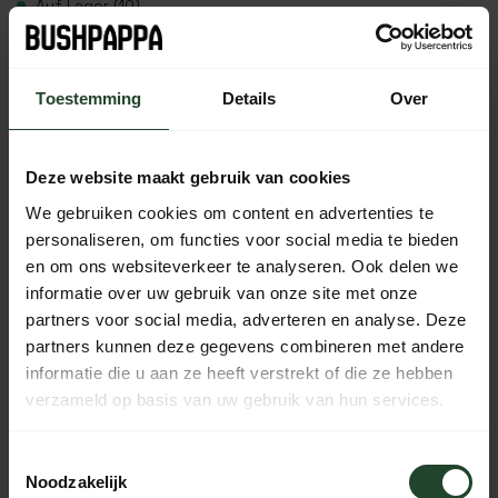
Auf Lager (10)
Plaats je bestelling binnen
13:27:47
, dan wordt je
bestelling vandaag nog verzonden
Toestemming
Details
Over
Kostenloser Versand ab 90 € (NL, BE & DE)
14 Tage Bedenkzeit mit no-nonsense Rückgaberecht
Deze website maakt gebruik van cookies
Bestellungen von Mo bis Fr vor 17:00 Uhr werden noch am
We gebruiken cookies om content en advertenties te
selben Tag versandt.
personaliseren, om functies voor social media te bieden
Jeden Tag von 10:00 bis 20:00 Uhr per Chat, Telefon oder
en om ons websiteverkeer te analyseren. Ook delen we
E-Mail erreichbar.
informatie over uw gebruik van onze site met onze
partners voor social media, adverteren en analyse. Deze
partners kunnen deze gegevens combineren met andere
informatie die u aan ze heeft verstrekt of die ze hebben
PRODUKTBESCHREIBUNG
verzameld op basis van uw gebruik van hun services.
EIGENSCHAFTEN
Toestemmingsselectie
Noodzakelijk