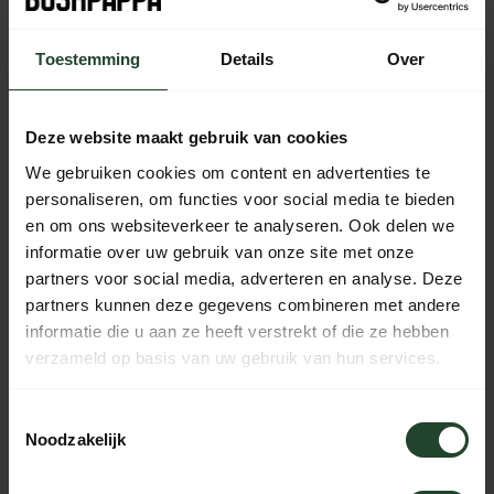
Kostenloser Versand ab 90 € (NL, BE & DE)
Toestemming
Details
Over
14 Tage Bedenkzeit mit no-nonsense Rückgaberecht
Bestellungen von Mo bis Fr vor 17:00 Uhr werden noch am
selben Tag versandt.
Deze website maakt gebruik van cookies
Jeden Tag von 10:00 bis 20:00 Uhr per Chat, Telefon oder
We gebruiken cookies om content en advertenties te
E-Mail erreichbar.
personaliseren, om functies voor social media te bieden
en om ons websiteverkeer te analyseren. Ook delen we
informatie over uw gebruik van onze site met onze
partners voor social media, adverteren en analyse. Deze
PRODUKTBESCHREIBUNG
partners kunnen deze gegevens combineren met andere
informatie die u aan ze heeft verstrekt of die ze hebben
verzameld op basis van uw gebruik van hun services.
EIGENSCHAFTEN
Toestemmingsselectie
Noodzakelijk
Brauchst du Hilfe?