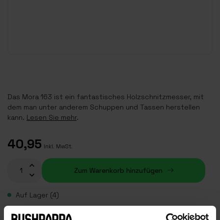
Das Mora 163 ist ein fantastisches Holzschnitzmesser, mit
dem man unter anderem Schuppen und Tassen herstellen
kann.
Lesen Sie mehr
.
40,95
Inkl. MwSt.
Zum Warenkorb hinzufügen
Auf Lager (4)