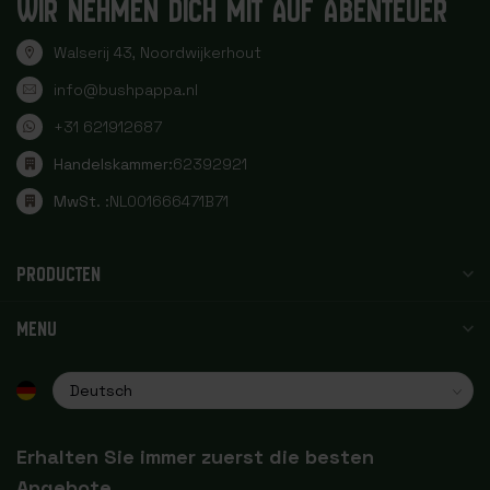
WIR NEHMEN DICH MIT AUF ABENTEUER
Walserij 43, Noordwijkerhout
info@bushpappa.nl
+31 621912687
Handelskammer:
62392921
MwSt. :
NL001666471B71
PRODUCTEN
MENU
Erhalten Sie immer zuerst die besten
Angebote