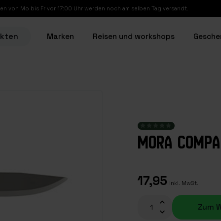
en von Mo bis Fr vor 17:00 Uhr werden noch am selben Tag versandt.
ukten
Marken
Reisen und workshops
Gesche
MORA COMPA
17,95
Inkl. MwSt.
Zum W