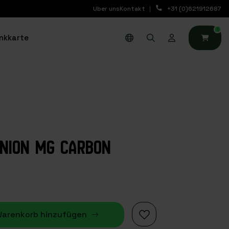
Uber uns
Kontakt
+31 (0)621912687
0
nkkarte
NION MG CARBON
arenkorb hinzufügen