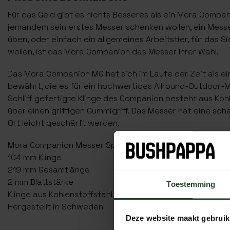
Für das Geld gibt es nichts Besseres als ein Mora Compa
jemandem sein erstes Messer schenken wollen, ein Messe
üben, oder einfach ein allgemeines Arbeitstier, für das S
wollen, ist das Mora Companion das Messer Ihrer Wahl.
Das Mora Companion MG hat sich im Laufe der Zeit als e
bewährt, die es für ein hochwertiges Allround-Outdoor-M
Schliff gefertigte Klinge des Companion besteht aus Koh
über einen griffigen Gummigriff. Das Messer hat eine sc
Ort leicht geschärft werden.
Mora Companion Messer Spezifikationen
104 mm Klinge
219 mm Gesamtlänge
2 mm Blattstärke
Toestemming
Klinge aus Kohlenstoffstahl
Hergestellt in Schweden
Deze website maakt gebruik