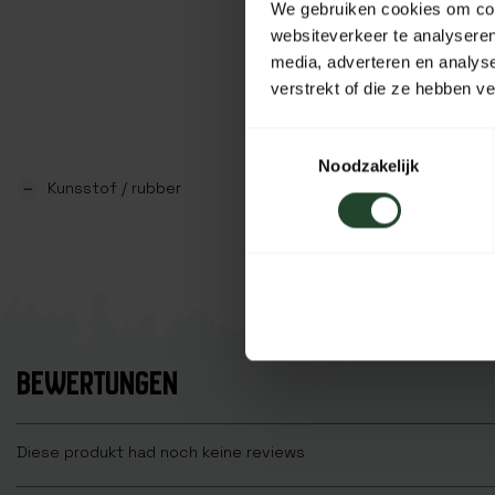
We gebruiken cookies om cont
websiteverkeer te analyseren
media, adverteren en analys
verstrekt of die ze hebben v
Toestemmingsselectie
Noodzakelijk
Kunsstof / rubber
BEWERTUNGEN
Diese produkt had noch keine reviews