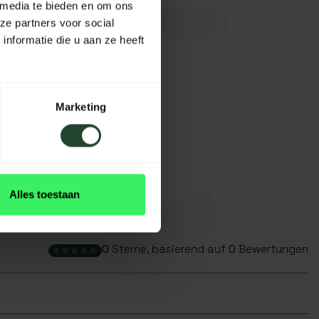
 media te bieden en om ons
K.A.
ze partners voor social
nformatie die u aan ze heeft
K.A.
Grün/Schwarz/Silber
Alle
Marketing
Alles toestaan
0
Sterne, basierend auf
0
Bewertungen