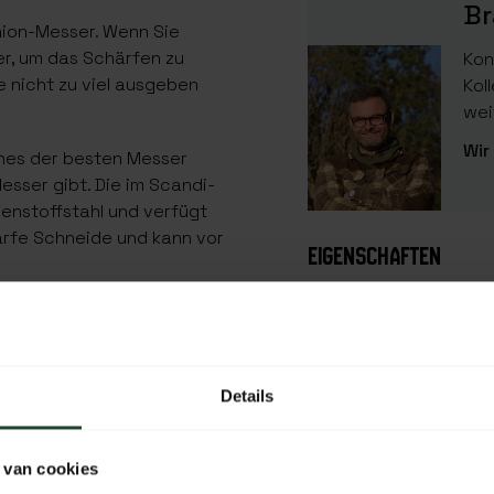
Br
nion-Messer. Wenn Sie
r, um das Schärfen zu
Kon
ie nicht zu viel ausgeben
Kol
wei
Wir
ines der besten Messer
esser gibt. Die im Scandi-
lenstoffstahl und verfügt
harfe Schneide und kann vor
EIGENSCHAFTEN
EAN Code
SKU
Material
Details
Länge
 van cookies
Breite