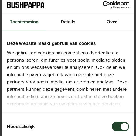
Plaats je bestelling binnen
06:36:42
, dan wordt je
bestelling vandaag nog verzonden
Toestemming
Details
Over
Kostenloser Versand ab 90 € (NL, BE & DE)
14 Tage Bedenkzeit mit no-nonsense Rückgaberecht
Bestellungen von Mo bis Fr vor 17:00 Uhr werden noch am
Deze website maakt gebruik van cookies
selben Tag versandt.
We gebruiken cookies om content en advertenties te
Jeden Tag von 10:00 bis 20:00 Uhr per Chat, Telefon oder
personaliseren, om functies voor social media te bieden
E-Mail erreichbar.
en om ons websiteverkeer te analyseren. Ook delen we
informatie over uw gebruik van onze site met onze
partners voor social media, adverteren en analyse. Deze
partners kunnen deze gegevens combineren met andere
PRODUKTBESCHREIBUNG
informatie die u aan ze heeft verstrekt of die ze hebben
verzameld op basis van uw gebruik van hun services.
EIGENSCHAFTEN
Toestemmingsselectie
Noodzakelijk