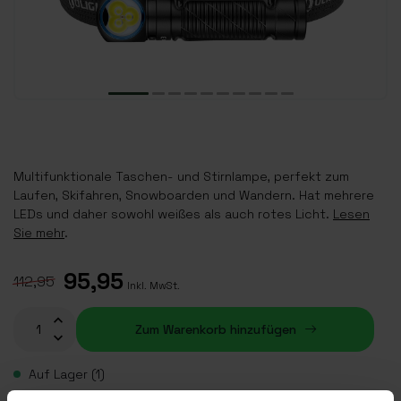
Multifunktionale Taschen- und Stirnlampe, perfekt zum
Laufen, Skifahren, Snowboarden und Wandern. Hat mehrere
LEDs und daher sowohl weißes als auch rotes Licht.
Lesen
Sie mehr
.
95,95
112,95
Inkl. MwSt.
Zum Warenkorb hinzufügen
Auf Lager (1)