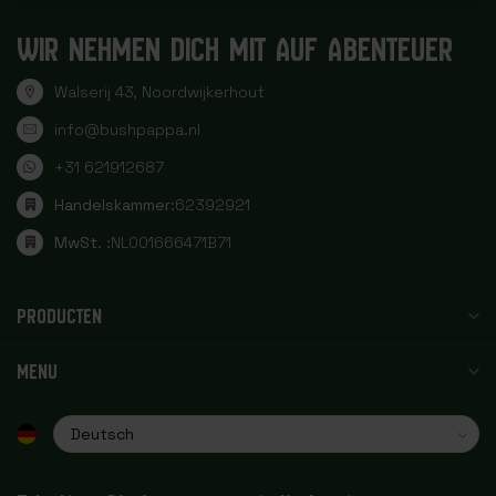
WIR NEHMEN DICH MIT AUF ABENTEUER
Walserij 43, Noordwijkerhout
info@bushpappa.nl
+31 621912687
Handelskammer:
62392921
MwSt. :
NL001666471B71
PRODUCTEN
MENU