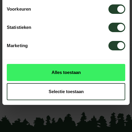
Brauchst du Hilfe?
Voorkeuren
Kontaktieren Sie uns, unsere Kollegen
helfen Ihnen gerne weiter.
Statistieken
Marketing
BEWERTUNGEN
0
reviews
Alles toestaan
Diese produkt had noch
keine reviews
Selectie toestaan
Ihre Bewertung hinzufügen