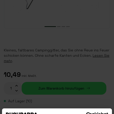
Kleines, faltbares Campinggitter, das Sie ohne Reue ins Feuer
schicken können. Ohne scharfe Kanten und Ecken.
Lesen Sie
mehr
.
10,49
Inkl. MwSt.
Zum Warenkorb hinzufügen
Auf Lager (10)
Plaats je bestelling binnen
07:35:10
, dan wordt je