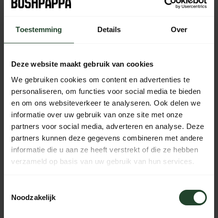
bestelling vandaag nog verzonden
Toestemming
Details
Over
Kostenloser Versand ab 90 € (NL, BE & DE)
14 Tage Bedenkzeit mit no-nonsense Rückgaberecht
Bestellungen von Mo bis Fr vor 17:00 Uhr werden noch am
Deze website maakt gebruik van cookies
selben Tag versandt.
We gebruiken cookies om content en advertenties te
Jeden Tag von 10:00 bis 20:00 Uhr per Chat, Telefon oder
E-Mail erreichbar.
personaliseren, om functies voor social media te bieden
en om ons websiteverkeer te analyseren. Ook delen we
informatie over uw gebruik van onze site met onze
partners voor social media, adverteren en analyse. Deze
PRODUKTBESCHREIBUNG
partners kunnen deze gegevens combineren met andere
informatie die u aan ze heeft verstrekt of die ze hebben
verzameld op basis van uw gebruik van hun services.
EIGENSCHAFTEN
Toestemmingsselectie
Noodzakelijk
Brauchst du Hilfe?