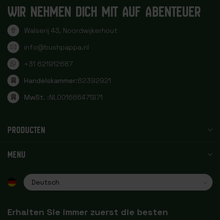
WIR NEHMEN DICH MIT AUF ABENTEUER
Walserij 43, Noordwijkerhout
info@bushpappa.nl
+31 621912687
Handelskammer:
62392921
MwSt. :
NL001666471B71
PRODUCTEN
MENU
Erhalten Sie immer zuerst die besten