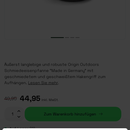
Äußerst langlebige und robuste Origin Outdoors
Schmiedeeisenpfanne "Made in Germany" mit
geschmiedetem und geschweißtem Hakengriff zum
Aufhängen.
Lesen Sie mehr
.
44,95
49,95
Inkl. MwSt.
Zum Warenkorb hinzufügen
Auf Lager (2)