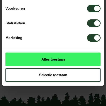
Brauchst du Hilfe?
Voorkeuren
Kontaktieren Sie uns, unsere Kollegen
helfen Ihnen gerne weiter.
Statistieken
Marketing
BEWERTUNGEN
0
reviews
Alles toestaan
Diese produkt had noch
keine reviews
Selectie toestaan
Ihre Bewertung hinzufügen