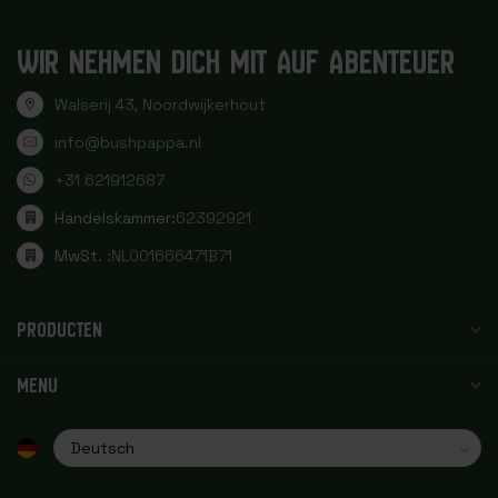
WIR NEHMEN DICH MIT AUF ABENTEUER
Walserij 43, Noordwijkerhout
info@bushpappa.nl
+31 621912687
Handelskammer:
62392921
MwSt. :
NL001666471B71
PRODUCTEN
MENU