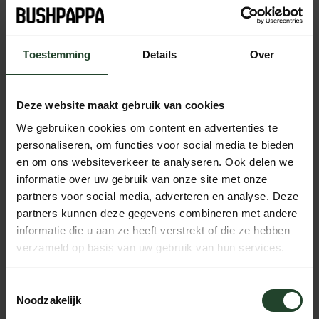
Toestemming
Details
Over
Kostenloser Versand ab 90 € (NL, BE & DE)
14 Tage Bedenkzeit mit no-nonsense Rückgaberecht
Deze website maakt gebruik van cookies
Bestellungen von Mo bis Fr vor 17:00 Uhr werden noch am
selben Tag versandt.
We gebruiken cookies om content en advertenties te
Jeden Tag von 10:00 bis 20:00 Uhr per Chat, Telefon oder
personaliseren, om functies voor social media te bieden
E-Mail erreichbar.
en om ons websiteverkeer te analyseren. Ook delen we
informatie over uw gebruik van onze site met onze
partners voor social media, adverteren en analyse. Deze
partners kunnen deze gegevens combineren met andere
PRODUKTBESCHREIBUNG
informatie die u aan ze heeft verstrekt of die ze hebben
verzameld op basis van uw gebruik van hun services.
EIGENSCHAFTEN
Toestemmingsselectie
Noodzakelijk