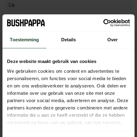
Kostenloser Versand ab 90 € (NL, BE & DE)
14 Tage Bedenkzeit mit no-nonsense Rückgaberecht
Bestellungen von Mo bis Fr vor 17:00 Uhr werden noch am
Toestemming
Details
Over
selben Tag versandt.
Jeden Tag von 10:00 bis 20:00 Uhr per Chat, Telefon oder
E-Mail erreichbar.
Deze website maakt gebruik van cookies
We gebruiken cookies om content en advertenties te
personaliseren, om functies voor social media te bieden
en om ons websiteverkeer te analyseren. Ook delen we
PRODUKTBESCHREIBUNG
informatie over uw gebruik van onze site met onze
partners voor social media, adverteren en analyse. Deze
partners kunnen deze gegevens combineren met andere
EIGENSCHAFTEN
informatie die u aan ze heeft verstrekt of die ze hebben
verzameld op basis van uw gebruik van hun services.