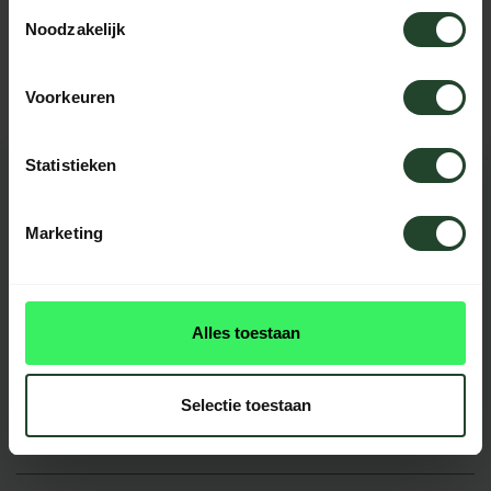
Brauchst du Hilfe?
Toestemmingsselectie
Noodzakelijk
Kontaktieren Sie uns, unsere Kollegen
helfen Ihnen gerne weiter.
Voorkeuren
Statistieken
BEWERTUNGEN
1 Bewertung
Marketing
Alles toestaan
Multifunctioneel en echt handig! Blij met m'n
aankoop.
Jasmijn
Selectie toestaan