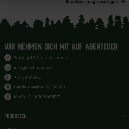
Ihre Bewertung hinzufügen
WIR NEHMEN DICH MIT AUF ABENTEUER
Walserij 43, Noordwijkerhout
info@bushpappa.nl
+31 621912687
Handelskammer:
62392921
MwSt. :
NL001666471B71
PRODUCTEN