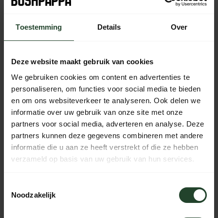
Kostenloser Versand ab 90 € (NL, BE & DE)
Toestemming
Details
Over
14 Tage Bedenkzeit mit no-nonsense Rückgaberecht
Bestellungen von Mo bis Fr vor 17:00 Uhr werden noch am
Deze website maakt gebruik van cookies
selben Tag versandt.
Jeden Tag von 10:00 bis 20:00 Uhr per Chat, Telefon oder
We gebruiken cookies om content en advertenties te
E-Mail erreichbar.
personaliseren, om functies voor social media te bieden
en om ons websiteverkeer te analyseren. Ook delen we
informatie over uw gebruik van onze site met onze
partners voor social media, adverteren en analyse. Deze
PRODUKTBESCHREIBUNG
partners kunnen deze gegevens combineren met andere
informatie die u aan ze heeft verstrekt of die ze hebben
verzameld op basis van uw gebruik van hun services.
EIGENSCHAFTEN
Toestemmingsselectie
Noodzakelijk
Brauchst du Hilfe?