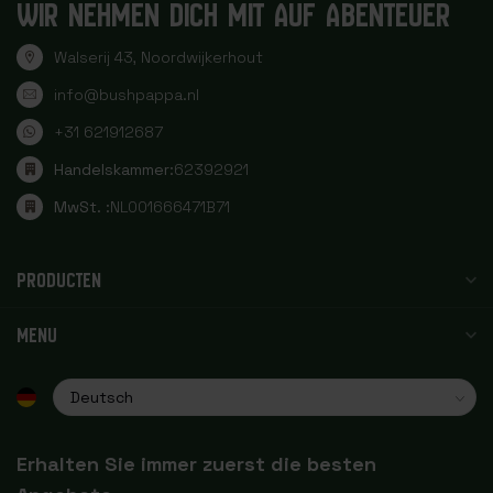
WIR NEHMEN DICH MIT AUF ABENTEUER
Walserij 43, Noordwijkerhout
info@bushpappa.nl
+31 621912687
Handelskammer:
62392921
MwSt. :
NL001666471B71
PRODUCTEN
MENU
Erhalten Sie immer zuerst die besten