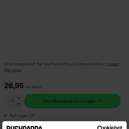
Ersatzsägeblatt für die Pocketboy Outback Edition.
Lesen
Sie mehr
.
26,95
Inkl. MwSt.
Zum Warenkorb hinzufügen
Auf Lager (3)