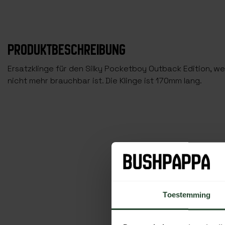
PRODUKTBESCHREIBUNG
Ersatzklinge für den Silky Pocketboy Outback Edition, we
nicht mehr brauchbar ist. Die Klinge ist 170mm lang.
Toestemming