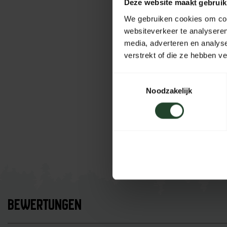
Deze website maakt gebruik
We gebruiken cookies om cont
websiteverkeer te analyseren
media, adverteren en analys
verstrekt of die ze hebben v
Toestemmingsselectie
Noodzakelijk
BEWERTUNGEN