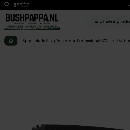
840+
reviews
Unsere prod
Spare blade Silky Pocketboy Professional 170mm - Outbac