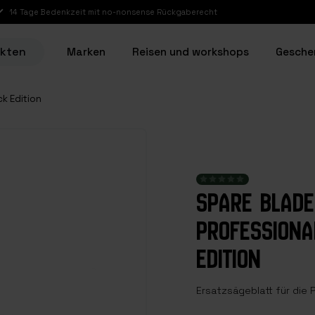
14 Tage Bedenkzeit mit no-nonsense Rückgaberecht
ukten
Marken
Reisen und workshops
Gesche
k Edition
SPARE BLADE
PROFESSIONA
EDITION
Ersatzsägeblatt für die