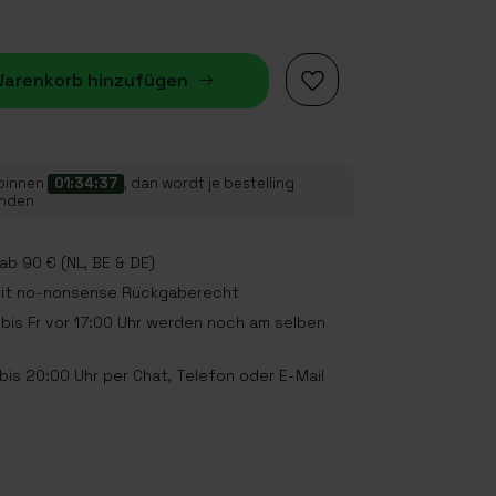
arenkorb hinzufügen
 binnen
01:34:36
, dan wordt je bestelling
onden
b 90 € (NL, BE & DE)
mit no-nonsense Rückgaberecht
bis Fr vor 17:00 Uhr werden noch am selben
is 20:00 Uhr per Chat, Telefon oder E-Mail