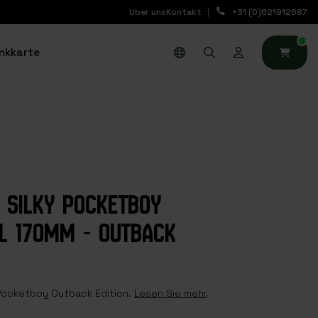
Uber uns
Kontakt
+31 (0)621912687
0
nkkarte
 SILKY POCKETBOY
L 170MM - OUTBACK
 Pocketboy Outback Edition.
Lesen Sie mehr
.