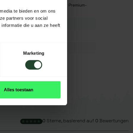
Authentischer japanischer Premium-
 media te bieden en om ons
Stahl
ze partners voor social
170 mm
nformatie die u aan ze heeft
K.A.
K.A.
Marketing
K.A.
Alle
Schwartz
Alles toestaan
0
Sterne, basierend auf
0
Bewertungen