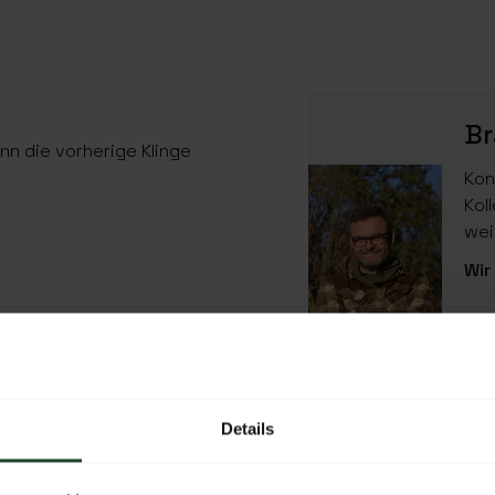
Br
nn die vorherige Klinge
Kon
Kol
wei
Wir
EIGENSCHAFTEN
EAN Code
Details
SKU