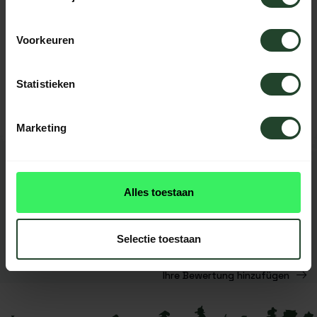
Voorkeuren
Brauchst du Hilfe?
Kontaktieren Sie uns, unsere Kollegen
helfen Ihnen gerne weiter.
Statistieken
Marketing
BEWERTUNGEN
0
reviews
Alles toestaan
Diese produkt had noch
keine reviews
Selectie toestaan
Ihre Bewertung hinzufügen