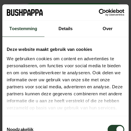
Zum Warenkorb hinzufügen
Nicht auf Lager
Toestemming
Details
Over
Kostenloser Versand ab 90 € (NL, BE & DE)
14 Tage Bedenkzeit mit no-nonsense Rückgaberecht
Deze website maakt gebruik van cookies
Bestellungen von Mo bis Fr vor 17:00 Uhr werden noch am
We gebruiken cookies om content en advertenties te
selben Tag versandt.
personaliseren, om functies voor social media te bieden
Jeden Tag von 10:00 bis 20:00 Uhr per Chat, Telefon oder
en om ons websiteverkeer te analyseren. Ook delen we
E-Mail erreichbar.
informatie over uw gebruik van onze site met onze
partners voor social media, adverteren en analyse. Deze
partners kunnen deze gegevens combineren met andere
informatie die u aan ze heeft verstrekt of die ze hebben
PRODUKTBESCHREIBUNG
verzameld op basis van uw gebruik van hun services.
EIGENSCHAFTEN
Toestemmingsselectie
Noodzakelijk