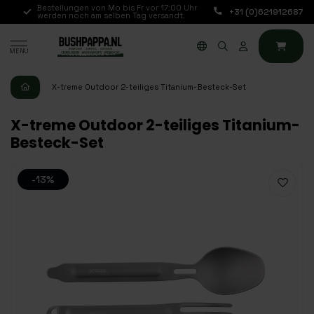
Bestellungen von Mo bis Fr vor 17:00 Uhr
Jeden Tag von 10:00 
+31 (0)621912687
werden noch am selben Tag versandt.
Chat, Telefon oder E-
MENU
X-treme Outdoor 2-teiliges Titanium-Besteck-Set
X-treme Outdoor 2-teiliges Titanium-
Besteck-Set
-13%