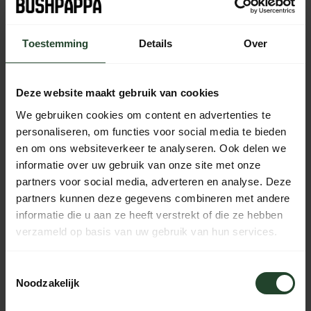
bestelling vandaag nog verzonden
Toestemming
Details
Over
Kostenloser Versand ab 90 € (NL, BE & DE)
14 Tage Bedenkzeit mit no-nonsense Rückgaberecht
Bestellungen von Mo bis Fr vor 17:00 Uhr werden noch am
Deze website maakt gebruik van cookies
selben Tag versandt.
We gebruiken cookies om content en advertenties te
Jeden Tag von 10:00 bis 20:00 Uhr per Chat, Telefon oder
personaliseren, om functies voor social media te bieden
E-Mail erreichbar.
en om ons websiteverkeer te analyseren. Ook delen we
informatie over uw gebruik van onze site met onze
partners voor social media, adverteren en analyse. Deze
partners kunnen deze gegevens combineren met andere
PRODUKTBESCHREIBUNG
informatie die u aan ze heeft verstrekt of die ze hebben
verzameld op basis van uw gebruik van hun services.
EIGENSCHAFTEN
Toestemmingsselectie
Noodzakelijk
Brauchst du Hilfe?