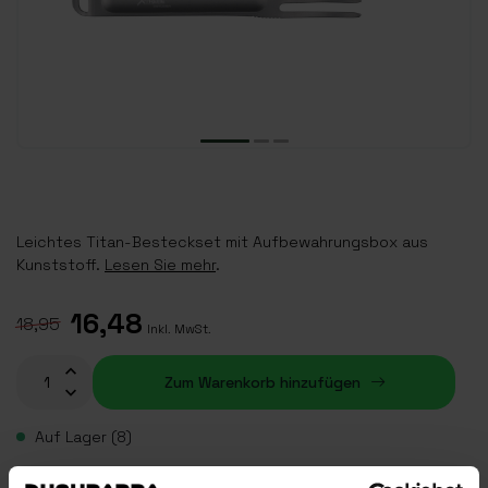
Leichtes Titan-Besteckset mit Aufbewahrungsbox aus
Kunststoff.
Lesen Sie mehr
.
16,48
18,95
Inkl. MwSt.
Zum Warenkorb hinzufügen
Auf Lager (8)
Plaats je bestelling binnen
09:37:08
, dan wordt je