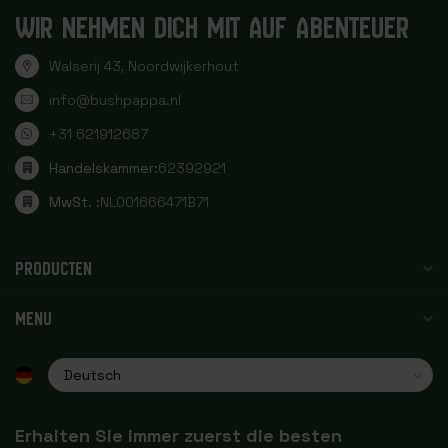
WIR NEHMEN DICH MIT AUF ABENTEUER
Walserij 43, Noordwijkerhout
info@bushpappa.nl
+31 621912687
Handelskammer:
62392921
MwSt. :
NL001666471B71
PRODUCTEN
MENU
Erhalten Sie immer zuerst die besten