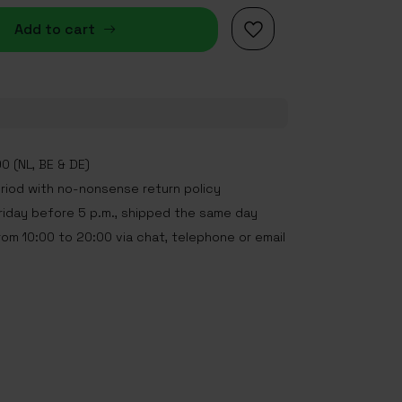
Add to cart
0 (NL, BE & DE)
eriod with no-nonsense return policy
iday before 5 p.m., shipped the same day
rom 10:00 to 20:00 via chat, telephone or email