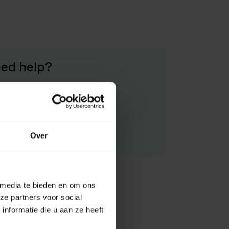
ed help?
ase contact us, our staff will
happy to help you.
 us help you
Over
 media te bieden en om ons
ze partners voor social
JAH-R160
nformatie die u aan ze heeft