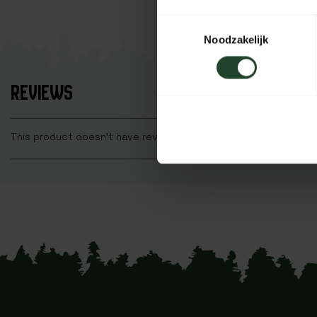
Toestemmingsselectie
Noodzakelijk
REVIEWS
This product doesn't have reviews yet