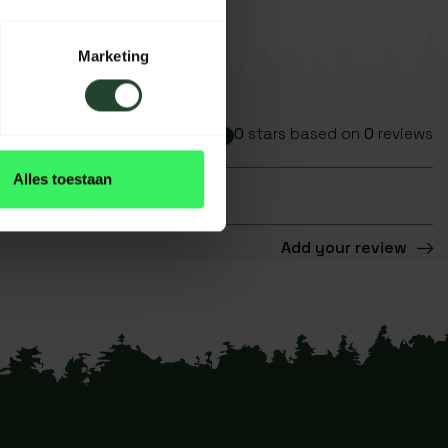
Marketing
0
stars based on
0
reviews
Alles toestaan
Add your review