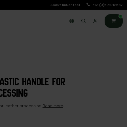
About us
Contact
+31 (0)621912687
0
ASTIC HANDLE FOR
CESSING
for leather processing
Read more
.