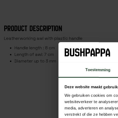
PRODUCT DESCRIPTION
Leatherworking awl with plastic handle
Handle length : 8 cm
Length of awl: 7 cm
Diameter up to 3 mm
Toestemming
Deze website maakt gebruik
We gebruiken cookies om cont
websiteverkeer te analyseren
media, adverteren en analys
verstrekt of die ze hebben v