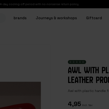
14-day cooling-off period with no-nonsense return policy
brands
Journeys & workshops
Giftcard
AWL WITH PL
LEATHER PRO
Awl with plastic handle 
4,95
Incl. tax